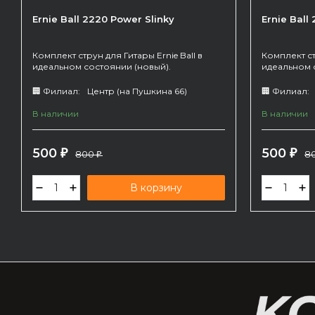
Ernie Ball 2220 Power Slinky
Ernie Ball
Комплект струн для Гитары Ernie Ball в
Комплект ст
идеальном состоянии (новый).
идеальном 
🏢 Филиал:
Центр (на Пушкина 66)
🏢 Филиал:
В наличии
В наличии
500
500
₽
800
₽
8
₽
В корзину