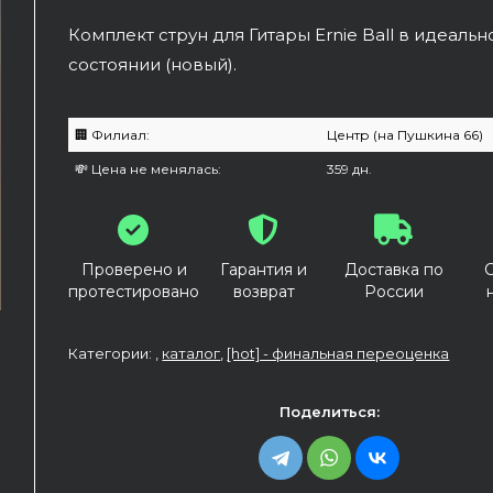
Комплект струн для Гитары Ernie Ball в идеаль
состоянии (новый).
🏢 Филиал:
Центр (на Пушкина 66)
💸 Цена не менялась:
359 дн.
Проверено и
Гарантия и
Доставка по
протестировано
возврат
России
Категории: ,
каталог
,
[hot] - финальная переоценка
Поделиться: