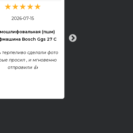
★★★★★
★★★★★
2026-07-13
2026-07-15
Электрогитара Tokai Ex
мошлифовальная (пшм)
машина Bosch Ggs 27 C
Все хорошо! Гитара техни
хорошем состоянии. Взя
 терпеливо сделали фото
проект, покупкой дово
рые просил , и мгновенно
отправили 👍