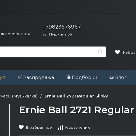
+79823676967
 договориться!
ул. Пушкина 66
Избра
уп
🛒 Распродажа
💣 Подборки
📜 Блог
уары (Музыкалка)
/
Ernie Ball 2721 Regular Slinky
Ernie Ball 2721 Regular
В избранное
К сравнению