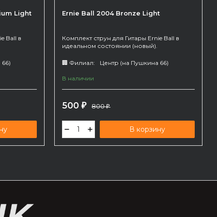
ium Light
Ernie Ball 2004 Bronze Light
 Ball в
Комплект струн для Гитары Ernie Ball в
идеальном состоянии (новый).
 66)
🏢 Филиал:
Центр (на Пушкина 66)
В наличии
500
₽
800
₽
ну
В корзину