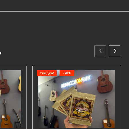
‹
›
ь
Скидка!
-38%