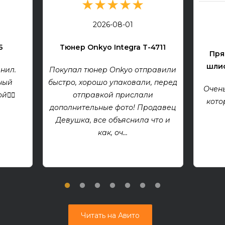
★★★★★
2026-08-01
Б
Тюнер Onkyo Integra T-4711
Пря
шлиф
нил.
Покупал тюнер Onkyo отправили
ный
быстро, хорошо упаковали, перед
Очень
👍🏻
отправкой прислали
кото
дополнительные фото! Продавец
Девушка, все объяснила что и
как, оч...
Читать на Авито