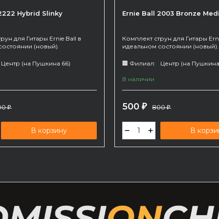
 2222 Hybrid Slinky
Ernie Ball 2003 Bronze Med
рун для Гитары Ernie Ball в
Комплект струн для Гитары Ernie
состоянии (новый).
идеальном состоянии (новый).
Центр (на Пушкина 66)
🏢 Филиал:
Центр (на Пушкина
В наличии
500
00
₽
800
₽
₽
В корзину
В корзи