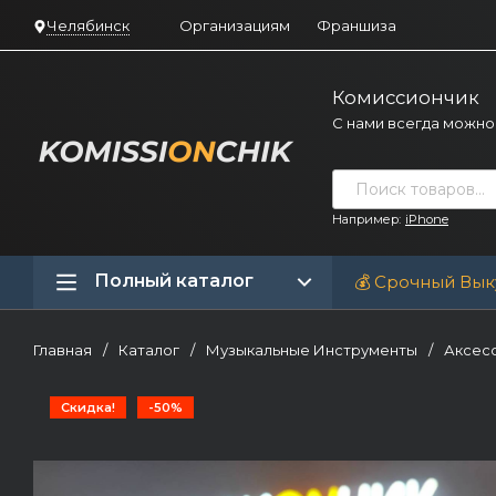
Челябинск
Организациям
Франшиза
Комиссиончик
С нами всегда можно
Например:
iPhone
Полный каталог
💰 Срочный Вык
Главная
/
Каталог
/
Музыкальные Инструменты
/
Аксесс
Скидка!
-50%