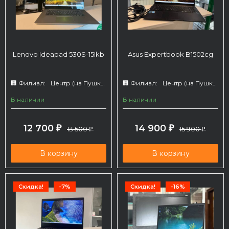
Lenovo Ideapad 530S-15Ikb
Asus Expertbook B1502cg
🏢 Филиал:
Центр (на Пушкина 66)
🏢 Филиал:
Центр (на Пушкина 66)
В наличии
В наличии
12 700
14 900
₽
13 500
₽
15 900
₽
₽
В корзину
В корзину
Скидка!
-7%
Скидка!
-16%