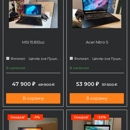
MSI 15 B12uc
Acer Nitro 5
🏢 Филиал:
Центр (на Пушкина 66)
🏢 Филиал:
Центр (на Пушкина 66)
В наличии
В наличии
47 900
53 900
₽
49 900
₽
57 500
₽
₽
В корзину
В корзину
Скидка!
-5%
Скидка!
-20%