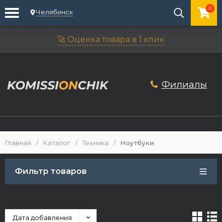
0
Челябинск
🚀 Оценка товара в 1 клик
Филиалы
Главная
/
Каталог
/
Техника
/
Ноутбуки
Фильтр товаров
Дата добавления