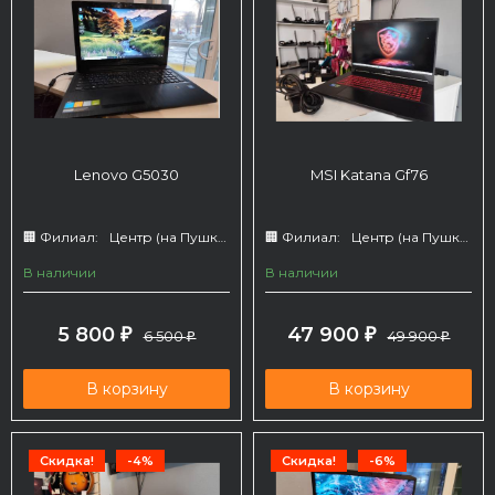
Lenovo G5030
MSI Katana Gf76
🏢 Филиал:
Центр (на Пушкина 66)
🏢 Филиал:
Центр (на Пушкина 66)
В наличии
В наличии
5 800
47 900
₽
6 500
₽
49 900
₽
₽
В корзину
В корзину
Скидка!
-4%
Скидка!
-6%