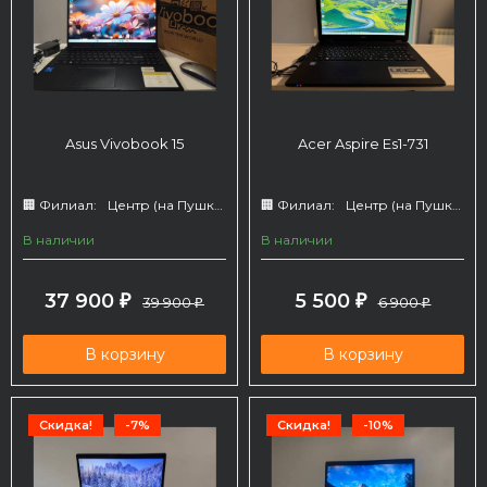
Asus Vivobook 15
Acer Aspire Es1-731
🏢 Филиал:
Центр (на Пушкина 66)
🏢 Филиал:
Центр (на Пушкина 66)
В наличии
В наличии
37 900
5 500
₽
39 900
₽
6 900
₽
₽
В корзину
В корзину
Скидка!
-7%
Скидка!
-10%