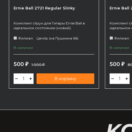
Ernie Ball 2721 Regular Slinky
Ernie Ball
Комплект струн для Гитары Ernie Ball в
Комплект ст
идеальном состоянии (новый).
идеальном 
🏢 Филиал:
Центр (на Пушкина 66)
🏢 Филиал:
В наличии
В наличии
500
500
₽
1 000
₽
8
₽
В корзину