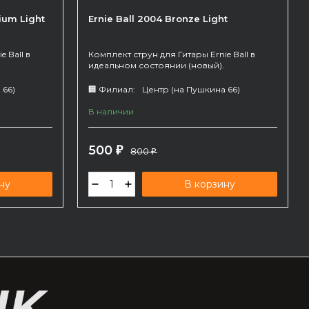
ium Light
Ernie Ball 2004 Bronze Light
 Ball в
Комплект струн для Гитары Ernie Ball в
идеальном состоянии (новый).
 66)
🏢 Филиал:
Центр (на Пушкина 66)
В наличии
500
₽
800
₽
ну
В корзину