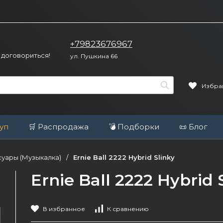
+79823676967
 договориться!
ул. Пушкина 66
Избра
уп
🛒 Распродажа
💣 Подборки
📜 Блог
уары (Музыкалка)
/
Ernie Ball 2222 Hybrid Slinky
Ernie Ball 2222 Hybrid 
В избранное
К сравнению