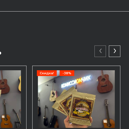
‹
›
ь
Скидка!
-38%