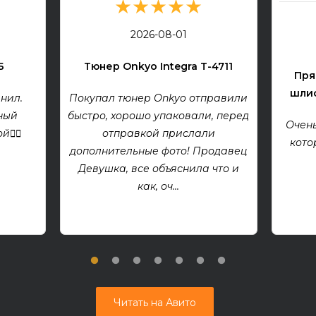
★★★★★
2026-08-01
Б
Тюнер Onkyo Integra T-4711
Пря
шлиф
нил.
Покупал тюнер Onkyo отправили
ный
быстро, хорошо упаковали, перед
Очень
👍🏻
отправкой прислали
кото
дополнительные фото! Продавец
Девушка, все объяснила что и
как, оч...
Читать на Авито