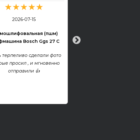
★★★★★
★★★★★
2026-07-13
2026-07-15
Электрогитара Tokai Ex
мошлифовальная (пшм)
машина Bosch Ggs 27 C
Все хорошо! Гитара техни
хорошем состоянии. Взя
 терпеливо сделали фото
проект, покупкой дово
рые просил , и мгновенно
отправили 👍