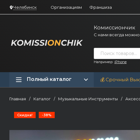
Челябинск
Организациям
Франшиза
Комиссиончик
С нами всегда можно
Например:
iPhone
Полный каталог
💰 Срочный Вык
Главная
/
Каталог
/
Музыкальные Инструменты
/
Аксесс
Скидка!
-38%