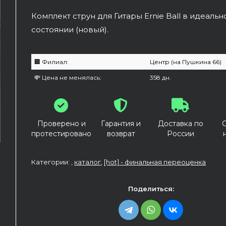
Комплект струн для Гитары Ernie Ball в идеаль
состоянии (новый).
🏢 Филиал:
Центр (на Пушкина 66)
💸 Цена не менялась:
358 дн.
Проверено и
Гарантия и
Доставка по
протестировано
возврат
России
Категории: ,
каталог
,
[hot] - финальная переоценка
Поделиться: