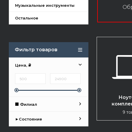
Музыкальные инструменты
Обр
Остальное
Фильтр товаров
Цена,
Р
Ноут
компле
🏢 Филиал
9 то
►Состояние