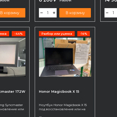
6 200
14 9
 900
7 500
₽
остальном полностью
₽
исправен
В корзину
В корзину
енка
-44%
Разбор или уценка
-14%
cmaster 172W
Honor Magicbook X 15
ng Syncmaster
Ноутбук Honor Magicbook X 15
ановление или
под восстановление или на
меются дефекты
запчасти. Внешний вид на