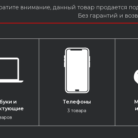
атите внимание, данный товар продается под
Без гарантий и возв
буки и
Телефоны
М
ктующие
3 товара
варов