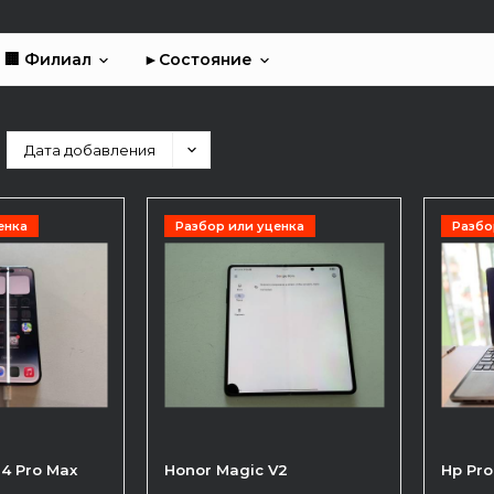
🏢 Филиал
►Состояние
Дата добавления
енка
Разбор или уценка
Разбо
14 Pro Max
Honor Magic V2
Hp Pr