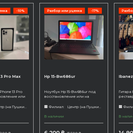
енка
-10%
Разбор или уценка
-17%
Разбо
13 Pro Max
Hp 15-Bw686ur
Ibanez
Phone 13 Pro
Ноутбук Hp 15-Bw686ur под
Гитара 
новление или
восстановление или на
рестав
одаётся с
запчасти. Внешний вид на
дефект
йством.
фото. Работает от сети
гриф,т
р (на Пушкина 66)
🏢 Филиал:
Центр (на Пушкина 66)
🏢 Фили
ы - задняя
(батарею не держит).
обслуж
льно работает,
Продаётся с зарядным
В наличии
В нали
екотрых
устройством. Имеются
и
дефекты - плохо крутит кулер,
при нагрузке выключается в
₽