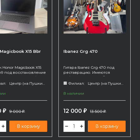
Magicbook X15 Bbr
Ibanez Grg 470
 Honor Magicbook X15
Гитара Ibanez Grg 470 под
h9 под восстановление
реставрацию. Имеются
запчасти. Внешний вид
дефекты - машинка floyd rose
о. Продаётся с блоком
закручена на саморезы,
ал:
Центр (на Пушкина 66)
🏢 Филиал:
Центр (на Пушкина 66)
. В не рабочем виде,
требуется доработка
состояние неизвестно.
инструмента. в остальном по
чии
В наличии
электрике, состоянию - все
хорошо
0
12 000
₽
9 000
₽
13 500
₽
₽
В корзину
В корзину