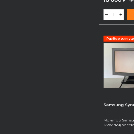
18 000
19
Разбор или уц
Samsung Syn
Монитор Samsu
172W под восст
на запчасти. И