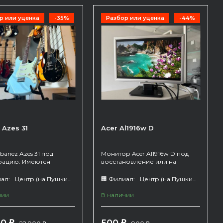
р или уценка
-35%
Разбор или уценка
-44%
 Azes 31
Acer Al1916w D
Ibanez Azes 31 под
Монитор Acer Al1916w D под
рацию. Имеются
восстановление или на
ы - повело
запчасти. Имеются дефекты -
ребуется
царапины на дисплее, битые
ал:
Центр (на Пушкина 66)
🏢 Филиал:
Центр (на Пушкина 66)
ивание гитары
пиксели
чии
В наличии
₽
₽