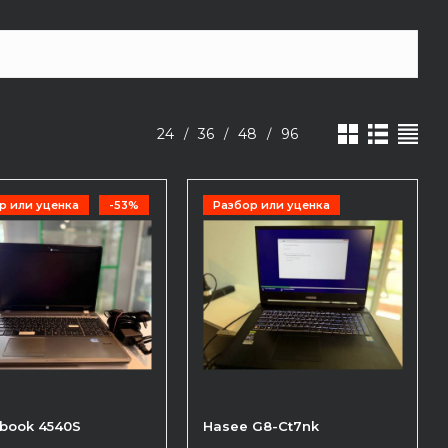
24
36
48
96
/
/
/
р или уценка
-53%
Разбор или уценка
obook 4540S
Hasee G8-Ct7nk