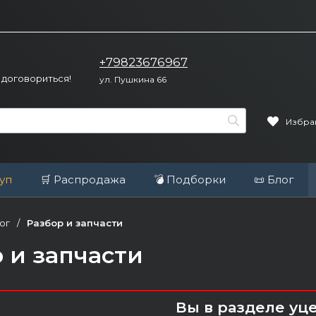
+79823676967
 договориться!
ул. Пушкина 66
Избра
уп
🛒 Распродажа
💣 Подборки
📜 Блог
ог
/
Разбор и запчасти
 и запчасти
Вы в разделе уц