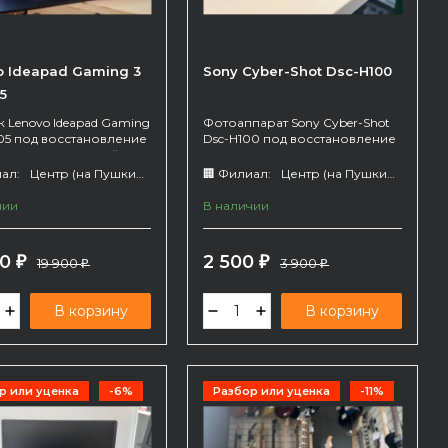
o Ideapad Gaming 3
Sony Cyber-Shot Dsc-H100
5
 Lenovo Ideapad Gaming
Фотоаппарат Sony Cyber-Shot
h05 под восстановление
Dsc-H100 под восстановление
запчасти. Внешний вид
или на запчасти. Продается
. Продаётся с
без зарядного. Имеются
ал:
Центр (на Пушкина 66)
🏢 Филиал:
Центр (на Пушкина 66)
ым устройством. В не
дефекты - вылетает кнопка
м виде, общее
увелиения и съемки
чии
В наличии
ние неизвестно.
00
2 500
₽
19 900
₽
3 900
₽
₽
В корзину
В корзину
р или уценка
-6%
Разбор или уценка
-11%