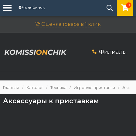
0
Челябинск
🚀 Оценка товара в 1 клик
Филиалы
Главная
/
Каталог
/
Техника
/
Игровые приставки
/
Аксес
Аксессуары к приставкам