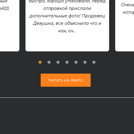
ный
быстро, хорошо упаковали, перед
Очень
👍🏻
отправкой прислали
кото
дополнительные фото! Продавец
Девушка, все объяснила что и
как, оч...
Читать на Авито