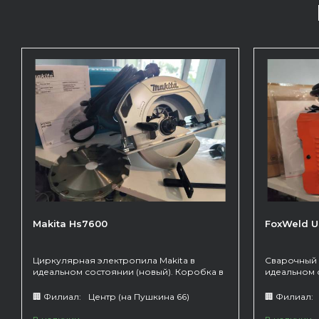
Makita Hs7600
FoxWeld 
Циркулярная электропила Makita в
Сварочный 
идеальном состоянии (новый). Коробка в
идеальном 
комплекте.
комплекте.
газа.
🏢 Филиал:
Центр (на Пушкина 66)
🏢 Филиал: