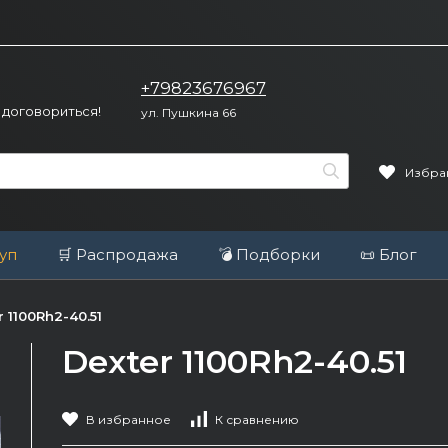
+79823676967
 договориться!
ул. Пушкина 66
Избра
уп
🛒 Распродажа
💣 Подборки
📜 Блог
r 1100Rh2-40.51
Dexter 1100Rh2-40.51
В избранное
К сравнению