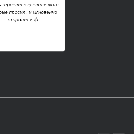
хорошем состоянии. Взя
 терпеливо сделали фото
проект, покупкой дово
рые просил , и мгновенно
отправили 👍