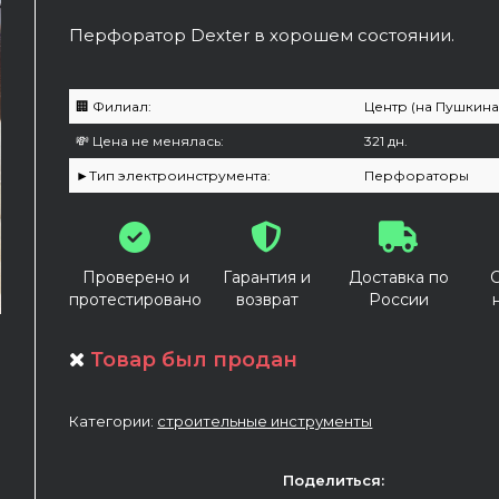
Перфоратор Dexter в хорошем состоянии.
🏢 Филиал:
Центр (на Пушкина
💸 Цена не менялась:
321 дн.
►Тип электроинструмента:
Перфораторы
Проверено и
Гарантия и
Доставка по
протестировано
возврат
России
Товар был продан
Категории:
строительные инструменты
Поделиться: