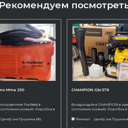
Рекомендуем посмотрет
Uno Mma 250
CHAMPION Gbr376
полуавтомат FoxWeld в
Воздуходуйка CHAMPION в ид
состоянии (новый). Коробка в
состоянии (новый). Коробка в
 Работает только в режиме без
Центр (на Пушкина 66)
🏢 Филиал:
Центр (на Пушкина