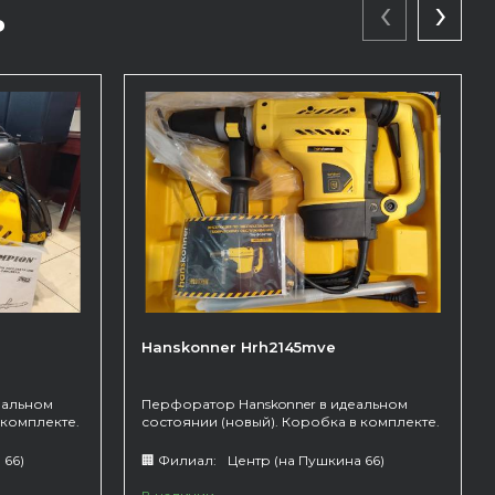
‹
›
ь
Hanskonner Hrh2145mve
еальном
Перфоратор Hanskonner в идеальном
 комплекте.
состоянии (новый). Коробка в комплекте.
Тип патрона - SDS max. Рассчитан на два
режима.
 66)
🏢 Филиал:
Центр (на Пушкина 66)