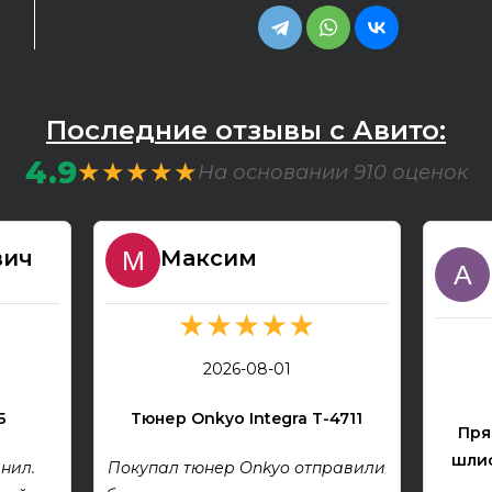
Последние отзывы с Авито:
4.9
★★★★★
На основании 910 оценок
вич
Максим
★★★★★
2026-08-01
Б
Тюнер Onkyo Integra T-4711
Пря
шлиф
нил.
Покупал тюнер Onkyo отправили