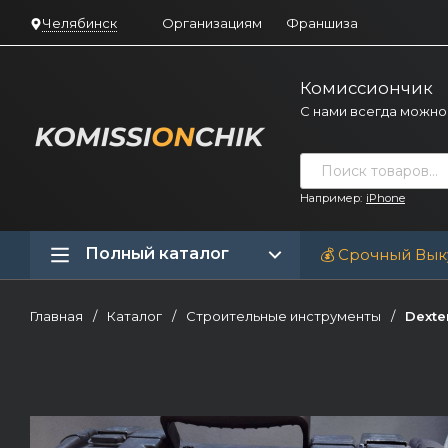
Челябинск
Организациям
Франшиза
Комиссиончик
С нами всегда можно
Например:
iPhone
Полный каталог
💰 Срочный Вык
Главная
/
Каталог
/
Строительные инструменты
/
Dexte