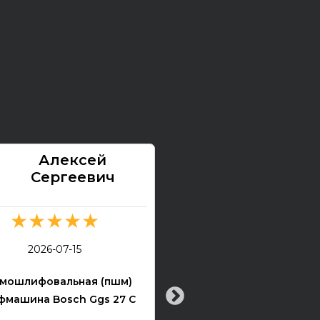
Алексей
Павел
Сергеевич
★★★★★
★★★★★
2026-07-13
2026-07-15
Электрогитара Tokai Ex
мошлифовальная (пшм)
машина Bosch Ggs 27 C
Все хорошо! Гитара техни