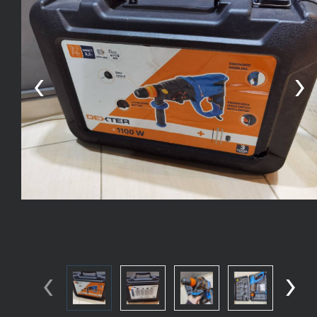
‹
›
‹
›