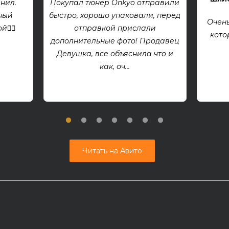
нил.
Покупал тюнер Onkyo отправили
ный
быстро, хорошо упаковали, перед
Очень
👍🏻
отправкой прислали
кото
дополнительные фото! Продавец
Девушка, все объяснила что и
как, оч...
Читать на Авито