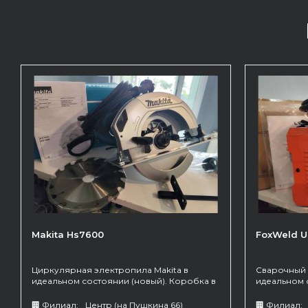
Makita Hs7600
FoxWeld 
Циркулярная электропила Makita в
Сварочный 
идеальном состоянии (новый). Коробка в
идеальном 
комплекте.
комплекте.
газа.
🏢 Филиал:
Центр (на Пушкина 66)
🏢 Филиал: