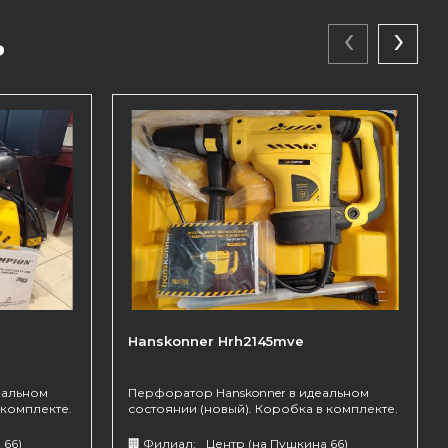
‹
›
ь
Hanskonner Hrh2145mve
еальном
Перфоратор Hanskonner в идеальном
 комплекте.
состоянии (новый). Коробка в комплекте.
Тип патрона - SDS max. Рассчитан на два
режима.
 66)
🏢 Филиал:
Центр (на Пушкина 66)