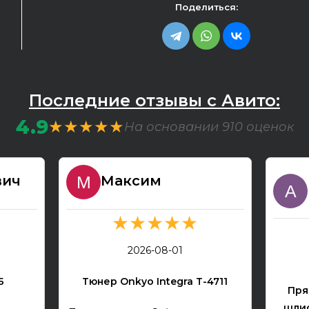
Поделиться:
Последние отзывы с Авито:
4.9
★★★★★
На основании 910 оценок
вич
Максим
★★★★★
2026-08-01
Б
Тюнер Onkyo Integra T-4711
Пря
шлиф