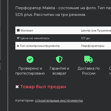
Перфоратор Makita - состояние на фото. Тип па
SDS plus. Рассчитан на три режима.
🏢 Филиал:
Центр (на Пушкина
💸 Цена не менялась:
127 дн.
►Тип электроинструмента:
Перфораторы
Проверено и
Гарантия и
Доставка по
протестировано
возврат
России
Товар был продан
Категории:
строительные инструменты