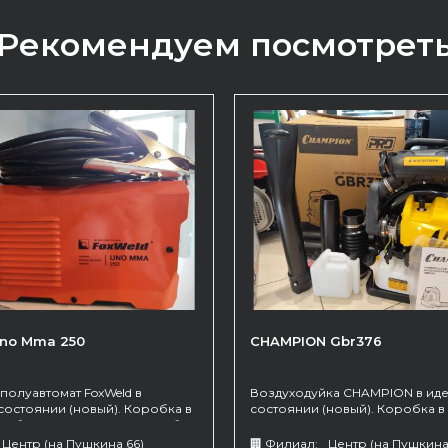
Рекомендуем посмотрет
Uno Mma 250
CHAMPION Gbr376
полуавтомат FoxWeld в
Воздуходуйка CHAMPION в ид
состоянии (новый). Коробка в
состоянии (новый). Коробка в
 Работает только в режиме без
Центр (на Пушкина 66)
🏢 Филиал:
Центр (на Пушкина