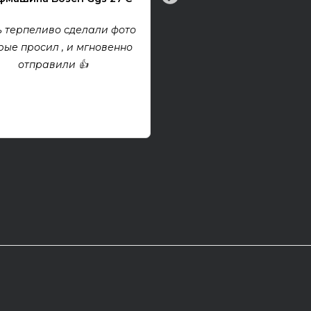
Все хорошо! Гитара техни
хорошем состоянии. Взя
 терпеливо сделали фото
проект, покупкой дово
рые просил , и мгновенно
отправили 👍