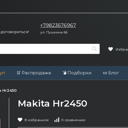
+79823676967
 договориться!
ул. Пушкина 66
Избра
уп
🛒 Распродажа
💣 Подборки
📜 Блог
a Hr2450
Makita Hr2450
В избранное
К сравнению