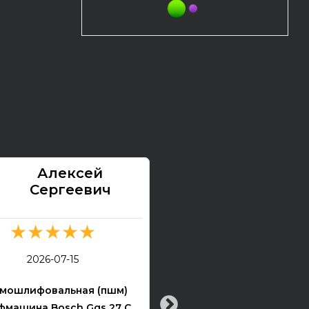
Алексей
Павел
Сергеевич
★★★★★
★★★★★
2026-07-13
2026-07-15
Электрогитара Tokai Ex
мошлифовальная (пшм)
машина Bosch Ggs 27 C