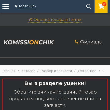
0
Челябинск
🚀 Оценка товара в 1 клик
Филиалы
Главная
/
Каталог
/
Разбор и запчасти
/
Остальное
/
Фот
Вы в разделе уценки!
Обратите внимание, данный товар
продается под восстановление или на
запчасти.