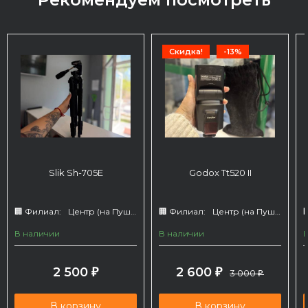
Скидка!
-13%
Slik Sh-705E
Godox Tt520 II
🏢 Филиал:
Центр (на Пушкина 66)
🏢 Филиал:
Центр (на Пушкина 66)

В наличии
В наличии
2 500
2 600
₽
₽
3 000
₽
В корзину
В корзину