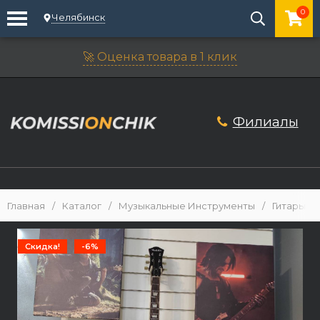
0
Челябинск
🚀 Оценка товара в 1 клик
Филиалы
Главная
/
Каталог
/
Музыкальные Инструменты
/
Гитары
/
Скидка!
-6%