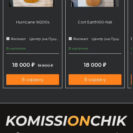
Hurricane W200s
Cort Earth100-Nat
🏢 Филиал:
Центр (на Пушкина 66)
🏢 Филиал:
Центр (на Пушкина 66)

В наличии
В наличии
18 000
18 000
₽
19 900
₽
₽
В корзину
В корзину