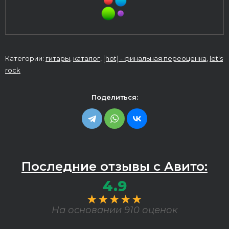
Категории:
гитары
,
каталог
,
[hot] - финальная переоценка
,
let's
rock
Поделиться:
Последние отзывы с Авито:
4.9
★★★★★
На основании 910 оценок