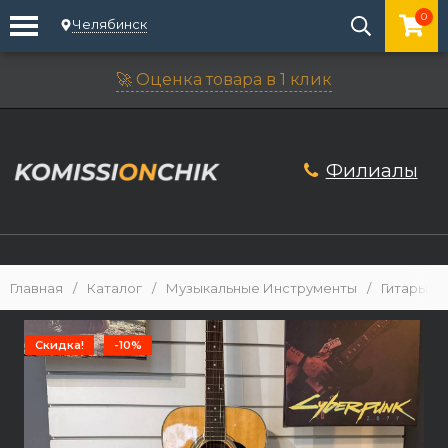
0
Челябинск
🚀 Оценка товара в 1 клик
Филиалы
Главная
/
Каталог
/
Музыкальные Инструменты
/
Гитары
/
Скидка!
-10%