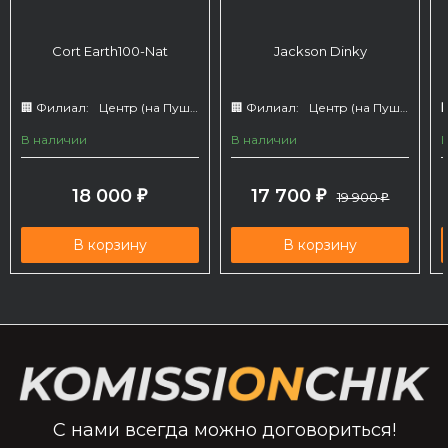
Cort Earth100-Nat
Jackson Dinky
🏢 Филиал:
Центр (на Пушкина 66)
🏢 Филиал:
Центр (на Пушкина 66)

В наличии
В наличии
18 000
17 700
₽
₽
19 900
₽
В корзину
В корзину
С нами всегда можно договориться!