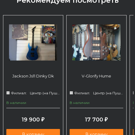
Рекомендуем посмотреть
Jackson Js11 Dinky Dk
V-Glorify Hume
🏢 Филиал:
Центр (на Пушкина 66)
🏢 Филиал:
Центр (на Пушкина 66)

В наличии
В наличии
19 900
17 700
₽
₽
В корзину
В корзину