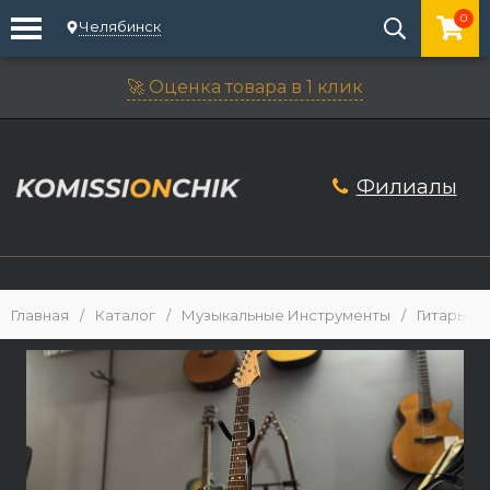
0
Челябинск
🚀 Оценка товара в 1 клик
Филиалы
Главная
/
Каталог
/
Музыкальные Инструменты
/
Гитары
/