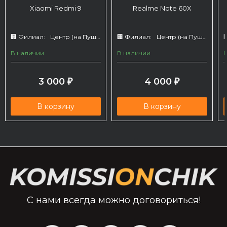
Xiaomi Redmi 9
Realme Note 60X
🏢 Филиал:
Центр (на Пушкина 66)
🏢 Филиал:
Центр (на Пушкина 66)

В наличии
В наличии
3 000
4 000
₽
₽
В корзину
В корзину
С нами всегда можно договориться!