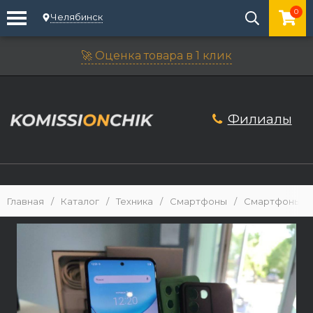
0
Челябинск
🚀 Оценка товара в 1 клик
Филиалы
Главная
/
Каталог
/
Техника
/
Смартфоны
/
Смартфоны An