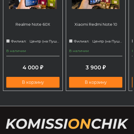
Realme Note 60X
Xiaomi Redmi Note 10
🏢 Филиал:
Центр (на Пушкина 66)
🏢 Филиал:
Центр (на Пушкина 66)

В наличии
В наличии
4 000
3 900
₽
₽
В корзину
В корзину