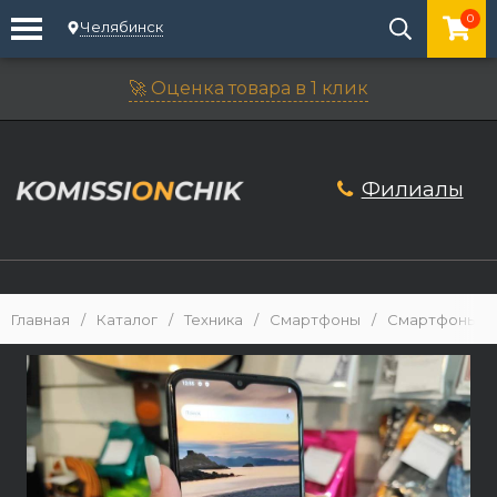
0
Челябинск
🚀 Оценка товара в 1 клик
Филиалы
Главная
/
Каталог
/
Техника
/
Смартфоны
/
Смартфоны An