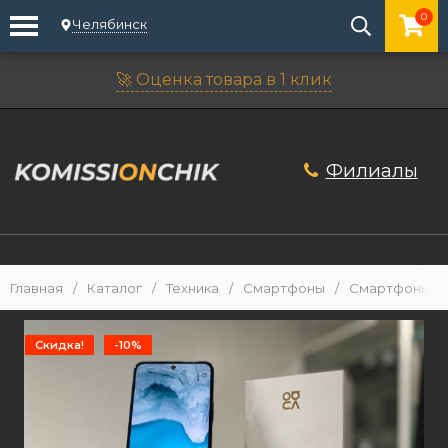
0
Челябинск
🚀 Оценка товара в 1 клик
Филиалы
Главная
/
Каталог
/
Техника
/
Смартфоны
/
Смартфоны An
Скидка!
-10%