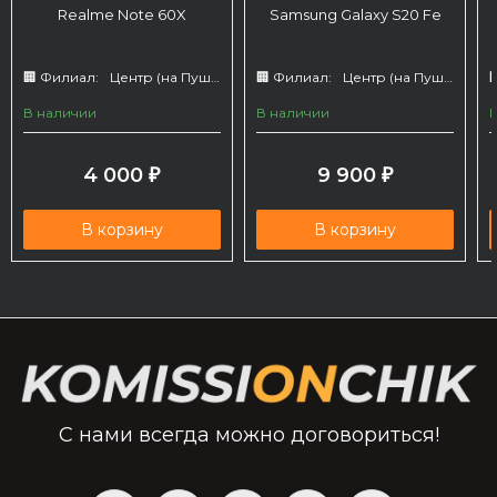
Realme Note 60X
Samsung Galaxy S20 Fe
🏢 Филиал:
Центр (на Пушкина 66)
🏢 Филиал:
Центр (на Пушкина 66)

В наличии
В наличии
4 000
9 900
₽
₽
В корзину
В корзину
С нами всегда можно договориться!