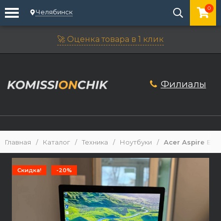
0
Челябинск
🚀 Оценка товара в 1 клик
Филиалы
Главная
/
Каталог
/
Техника
/
Ноутбуки
/
Acer Aspire Es1-
Скидка!
-20%