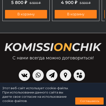
5 800
4 900
₽
6 500
₽
5 500
₽
₽
В корзину
В корзину
С нами всегда можно договориться!
|
Политика персональных данных
Создано командой x³.run
Этот веб-сайт использует cookie-файлы.
При использовании данного сайта вы
даете свое согласие на использование
0
cookie-файлов.
Соглашаюсь