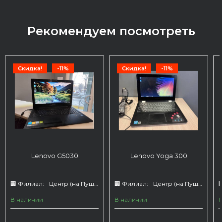
Рекомендуем посмотреть
Скидка!
-11%
Скидка!
-11%
Lenovo G5030
Lenovo Yoga 300
🏢 Филиал:
Центр (на Пушкина 66)
🏢 Филиал:
Центр (на Пушкина 66)

В наличии
В наличии