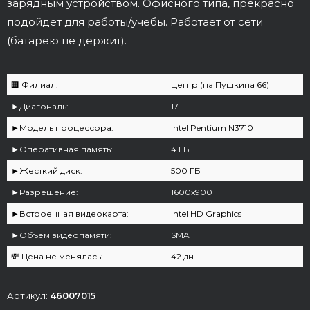
зарядным устройством. Офисного типа, прекрасно
подойдет для работы/учебы. Работает от сети
(батарею не держит).
🏢 Филиал:
Центр (на Пушкина 66)
►Диагональ:
17
►Модель процессора:
Intel Pentium N3710
►Оперативная память:
4 ГБ
►Жесткий диск:
500 ГБ
►Разрешение:
1600x900
►Встроенная видеокарта:
Intel HD Graphics
►Объем видеопамяти:
SMA
💸 Цена не менялась:
42 дн.
Артикул:
46007015