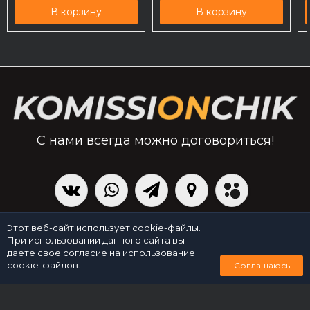
В корзину
В корзину
С нами всегда можно договориться!
|
Политика персональных данных
Создано командой x³.run
Этот веб-сайт использует cookie-файлы.
При использовании данного сайта вы
даете свое согласие на использование
0
cookie-файлов.
Соглашаюсь