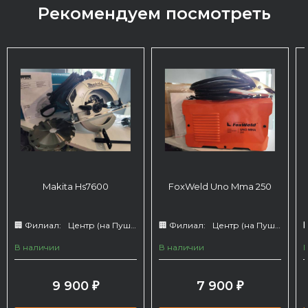
Рекомендуем посмотреть
Makita Hs7600
FoxWeld Uno Mma 250
🏢 Филиал:
Центр (на Пушкина 66)
🏢 Филиал:
Центр (на Пушкина 66)

В наличии
В наличии
9 900
7 900
₽
₽