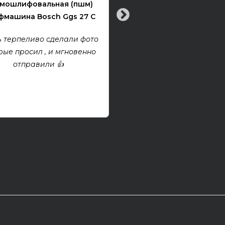
мошлифовальная (пшм)
машина Bosch Ggs 27 C
Все хорошо! Гитара техни
хорошем состоянии. Взя
 терпеливо сделали фото
проект, покупкой дово
рые просил , и мгновенно
отправили 👍