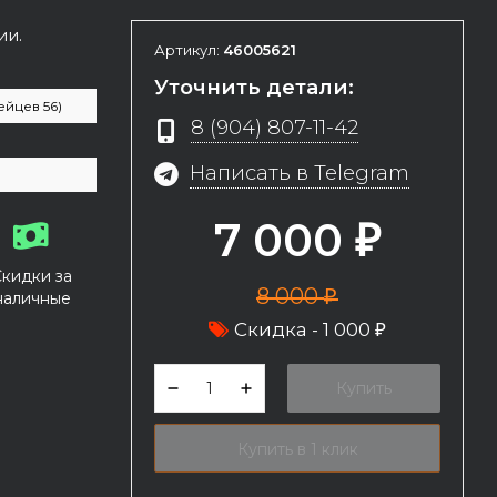
ии.
Артикул:
46005621
Уточнить детали:
йцев 56)
8 (904) 807-11-42
Написать в Telegram
7 000
₽
Скидки за
8 000
наличные
₽
Скидка -
1 000
₽
Купить
Купить в 1 клик