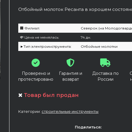
Отбойный молоток Ресанта в хорошем состоян
🏢 Филиал:
Северок (на Молодогварде
💸 Цена не менялась:
74 дн.
►Тип электроинструмента:
Отбойные молотки
Проверено и
Гарантия и
Доставка по
протестировано
возврат
России
Товар был продан
Категории:
строительные инструменты
Поделиться: