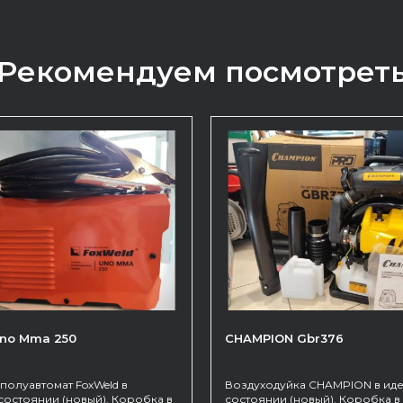
Рекомендуем посмотрет
Uno Mma 250
CHAMPION Gbr376
полуавтомат FoxWeld в
Воздуходуйка CHAMPION в ид
состоянии (новый). Коробка в
состоянии (новый). Коробка в