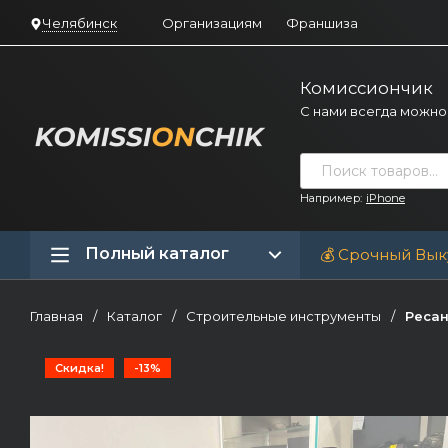
Челябинск
Организациям
Франшиза
Комиссиончик
С нами всегда можно
Например:
iPhone
Полный каталог
💰 Срочный Вык
Главная
/
Каталог
/
Строительные инструменты
/
Ресан
Скидка!
-13%