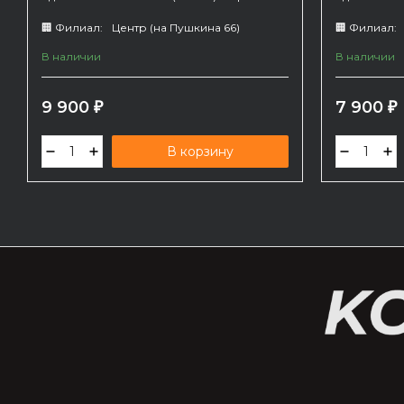
комплекте.
комплекте.
газа.
🏢 Филиал:
Центр (на Пушкина 66)
🏢 Филиал:
В наличии
В наличии
9 900
7 900
₽
₽
В корзину