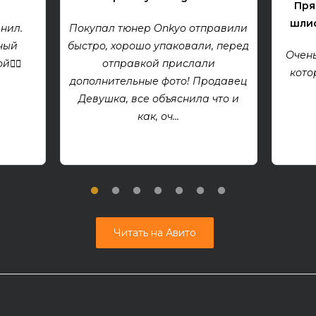
Пря
шлиф
нил.
Покупал тюнер Onkyo отправили
ный
быстро, хорошо упаковали, перед
Очень
👍🏻
отправкой прислали
кото
дополнительные фото! Продавец
Девушка, все объяснила что и
как, оч...
Читать на Авито