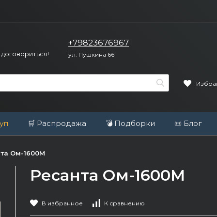
+79823676967
 договориться!
ул. Пушкина 66
Избра
уп
🛒 Распродажа
💣 Подборки
📜 Блог
та Ом-1600М
Ресанта Ом-1600М
В избранное
К сравнению