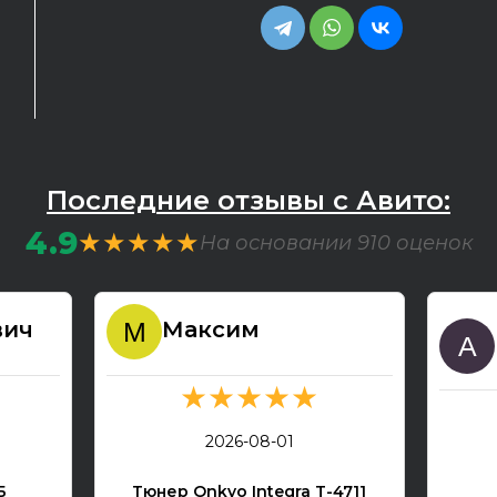
Последние отзывы с Авито:
4.9
★★★★★
На основании 910 оценок
вич
Максим
★★★★★
2026-08-01
Б
Тюнер Onkyo Integra T-4711