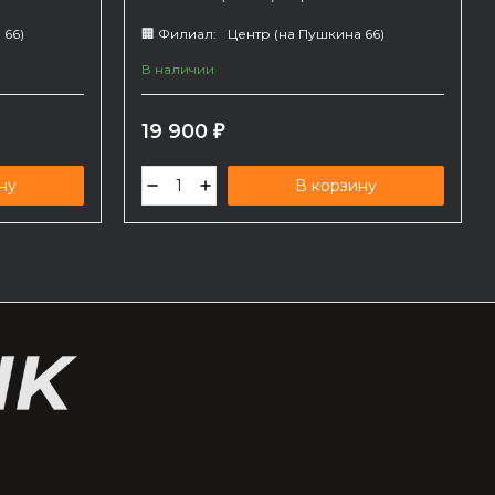
Тип патрона - SDS max. Рассчитан на два
режима.
 66)
🏢 Филиал:
Центр (на Пушкина 66)
В наличии
19 900
₽
ну
В корзину