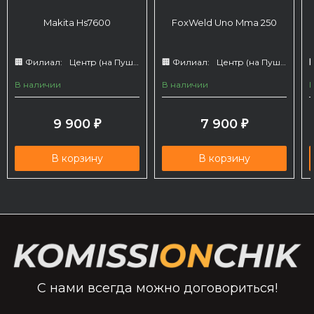
Makita Hs7600
FoxWeld Uno Mma 250
🏢 Филиал:
Центр (на Пушкина 66)
🏢 Филиал:
Центр (на Пушкина 66)

В наличии
В наличии
9 900
7 900
₽
₽
В корзину
В корзину
С нами всегда можно договориться!