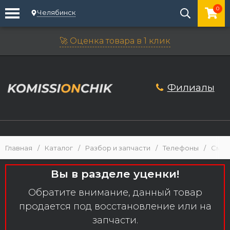
0
Челябинск
🚀 Оценка товара в 1 клик
Филиалы
Главная
/
Каталог
/
Разбор и запчасти
/
Телефоны
/
Смар
Вы в разделе уценки!
Обратите внимание, данный товар
продается под восстановление или на
запчасти.