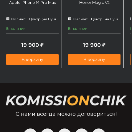
Apple iPhone 14 Pro Max
Honor Magic V2
🏢 Филиал:
Центр (на Пушкина 66)
🏢 Филиал:
Центр (на Пушкина 66)

В наличии
В наличии
19 900
19 900
₽
₽
В корзину
В корзину
С нами всегда можно договориться!