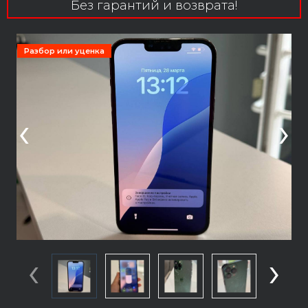
Без гарантий и возврата!
Разбор или уценка
‹
›
‹
›