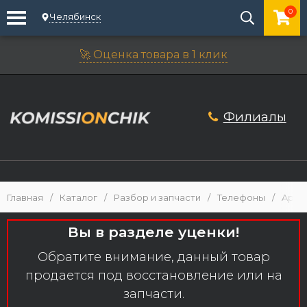
0
Челябинск
🚀 Оценка товара в 1 клик
Филиалы
Главная
/
Каталог
/
Разбор и запчасти
/
Телефоны
/
Apple
Вы в разделе уценки!
Обратите внимание, данный товар
продается под восстановление или на
запчасти.