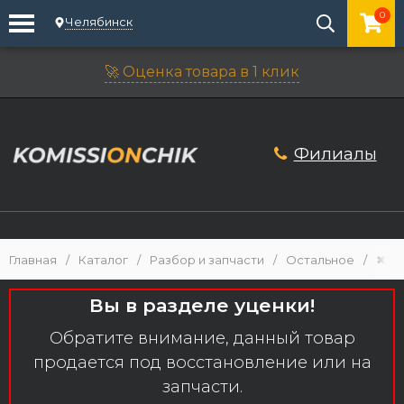
0
Челябинск
🚀 Оценка товара в 1 клик
Филиалы
Главная
/
Каталог
/
Разбор и запчасти
/
Остальное
/
✖ П
Вы в разделе уценки!
Обратите внимание, данный товар
продается под восстановление или на
запчасти.