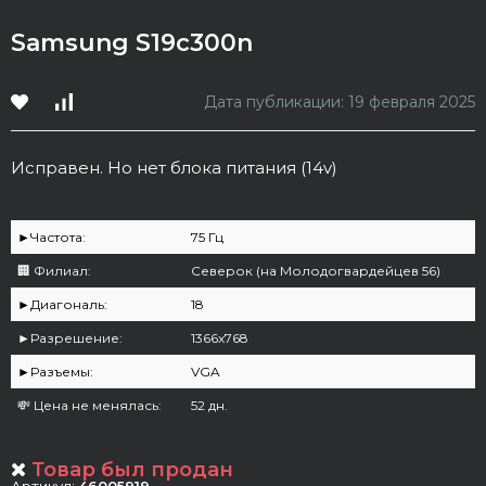
Samsung S19c300n
Дата публикации: 19 февраля 2025
Исправен. Но нет блока питания (14v)
►Частота:
75 Гц
🏢 Филиал:
Северок (на Молодогвардейцев 56)
►Диагональ:
18
►Разрешение:
1366x768
►Разъемы:
VGA
💸 Цена не менялась:
52 дн.
Товар был продан
Артикул:
46005919