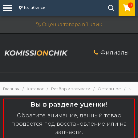
0
Челябинск
🚀 Оценка товара в 1 клик
Филиалы
Главная
/
Каталог
/
Разбор и запчасти
/
Остальное
/
Мон
Вы в разделе уценки!
Обратите внимание, данный товар
продается под восстановление или на
запчасти.