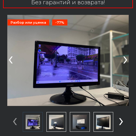
Без гарантий и возврата!
Разбор или уценка
-77%
‹
›
‹
›