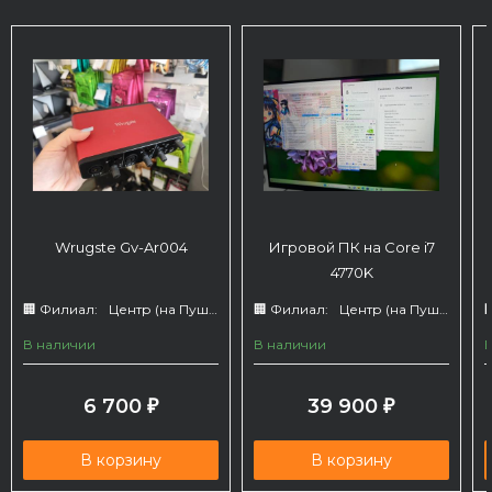
Wrugste Gv-Ar004
Игровой ПК на Core i7
4770K
🏢 Филиал:
Центр (на Пушкина 66)
🏢 Филиал:
Центр (на Пушкина 66)

В наличии
В наличии
6 700
39 900
₽
₽
В корзину
В корзину