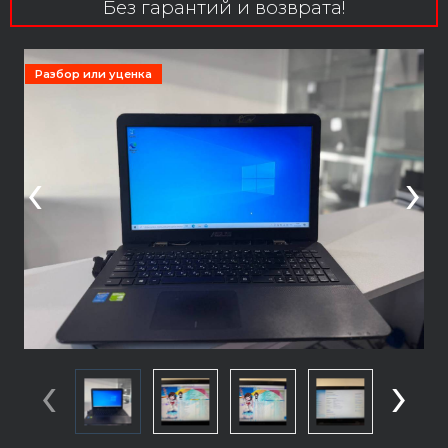
Без гарантий и возврата!
Разбор или уценка
‹
›
‹
›