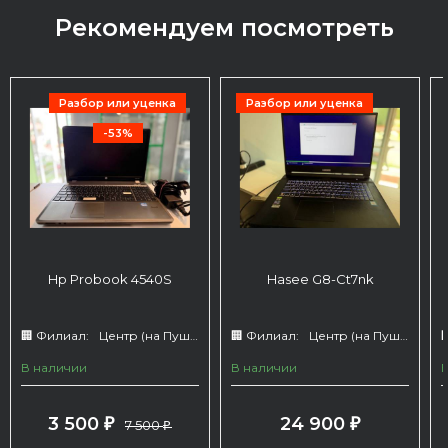
Рекомендуем посмотреть
Разбор или уценка
Разбор или уценка
-53%
Hp Probook 4540S
Hasee G8-Ct7nk
🏢 Филиал:
Центр (на Пушкина 66)
🏢 Филиал:
Центр (на Пушкина 66)

В наличии
В наличии
3 500
24 900
₽
7 500
₽
₽