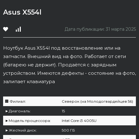
Asus X554l
Дата публикации: 31 марта 2025
Ноутбук Asus X554l под восстановление или на
запчасти. Внешний вид на фото. Работает от сети
(батарею не держит). Продаётся с зарядным
устройством. Имеются дефекты - состояние на фото,
залипает клавиатура
🏢 Филиал:
Северок (на Молодогвардейцев 56)
►Диагональ:
15
►Модель процессора:
Intel Core i3 4005U
►Жесткий диск:
500 ГБ