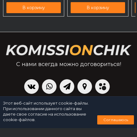
В корзину
В корзину
С нами всегда можно договориться!
|
Политика персональных данных
Создано командой x³.run
Этот веб-сайт использует cookie-файлы.
При использовании данного сайта вы
даете свое согласие на использование
0
cookie-файлов.
Соглашаюсь