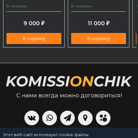
В наличии
В наличии
9 000
11 000
₽
₽
В корзину
В корзину
С нами всегда можно договориться!
|
Политика персональных данных
Создано командой x³.run
Этот веб-сайт использует cookie-файлы.