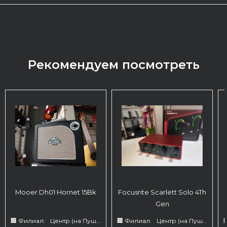
Рекомендуем посмотреть
Mooer Dh01 Hornet 15Bk
Focusrite Scarlett Solo 4Th
Gen
🏢 Филиал:
Центр (на Пушкина 66)
🏢 Филиал:
Центр (на Пушкина 66)
