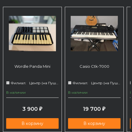
Wordle Panda Mini
Casio Ctk-7000
🏢 Филиал:
Центр (на Пушкина 66)
🏢 Филиал:
Центр (на Пушкина 66)

В наличии
В наличии
3 900
19 700
₽
₽
В корзину
В корзину