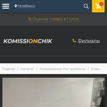
0
Челябинск
🚀 Оценка товара в 1 клик
Филиалы
Главная
/
Каталог
/
Музыкальные Инструменты
/
Клавишн