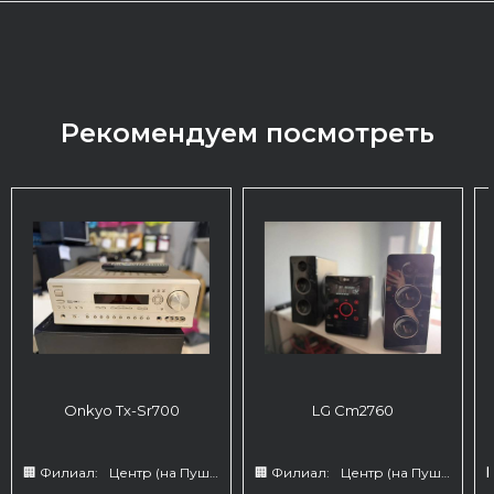
Рекомендуем посмотреть
Onkyo Tx-Sr700
LG Cm2760
🏢 Филиал:
Центр (на Пушкина 66)
🏢 Филиал:
Центр (на Пушкина 66)
