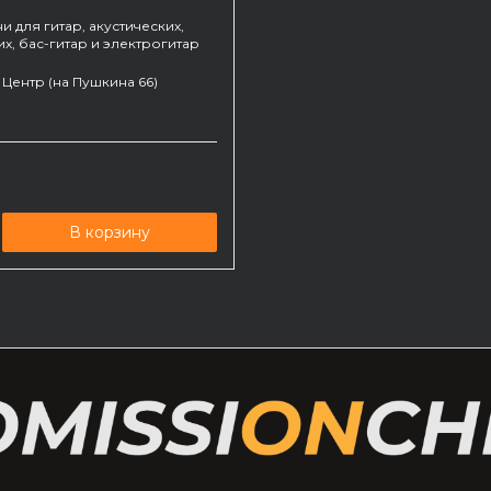
 для гитар, акустических,
х, бас-гитар и электрогитар
Центр (на Пушкина 66)
В корзину