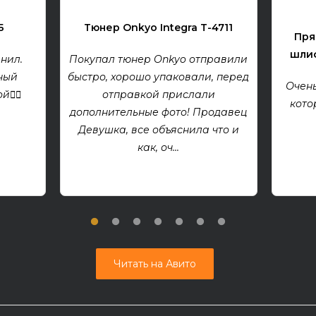
Б
Тюнер Onkyo Integra T-4711
Пря
шлиф
нил.
Покупал тюнер Onkyo отправили
ный
быстро, хорошо упаковали, перед
Очень
👍🏻
отправкой прислали
кото
дополнительные фото! Продавец
Девушка, все объяснила что и
как, оч...
Читать на Авито