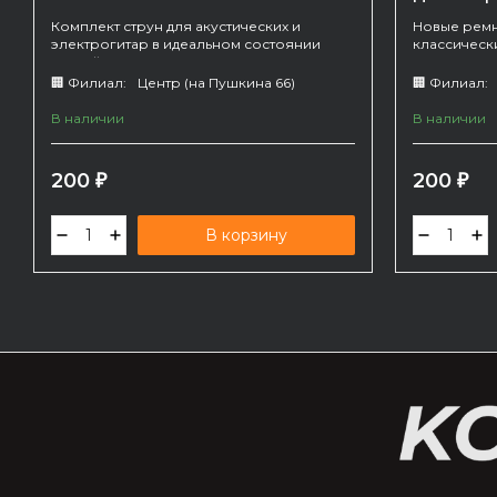
Комплект струн для акустических и
Новые ремни
электрогитар в идеальном состоянии
классически
(новый).
🏢 Филиал:
Центр (на Пушкина 66)
🏢 Филиал:
В наличии
В наличии
200
200
₽
₽
В корзину