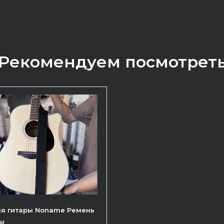
Рекомендуем посмотрет
ля гитары Noname Ремень
ры