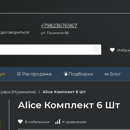
+79823676967
 договориться!
ул. Пушкина 66
Избра
уп
🛒 Распродажа
💣 Подборки
📜 Блог
уары (Музыкалка)
/
Alice Комплект 6 Шт
Alice Комплект 6 Шт
В избранное
К сравнению