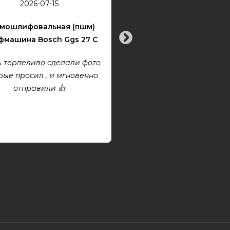
2026-07-15
Электрогитара Tokai Ex
мошлифовальная (пшм)
машина Bosch Ggs 27 C
Все хорошо! Гитара техни
хорошем состоянии. Взя
 терпеливо сделали фото
проект, покупкой дово
рые просил , и мгновенно
отправили 👍