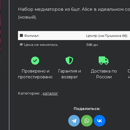
Набор медиаторов из 6шт. Alice в идеальном с
(новый).
🏢 Филиал:
Центр (на Пушкина 66)
💸 Цена не менялась:
368 дн.
Проверено и
Гарантия и
Доставка по
протестировано
возврат
России
Категории: ,
каталог
Поделиться: