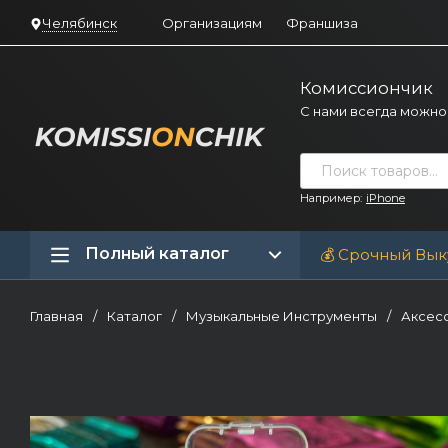
Челябинск
Организациям
Франшиза
Комиссиончик
С нами всегда можно
Например:
iPhone
Полный каталог
💰 Срочный Вык
Главная
/
Каталог
/
Музыкальные Инструменты
/
Аксесс