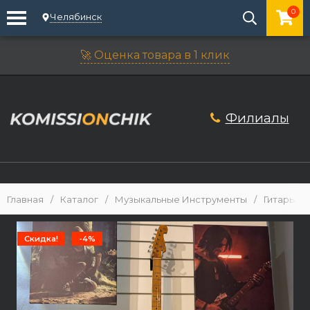
0
Челябинск
🚀 Оценка товара в 1 клик
Филиалы
Главная
/
Каталог
/
Музыкальные Инструменты
/
Гитары
/
Скидка!
-4%