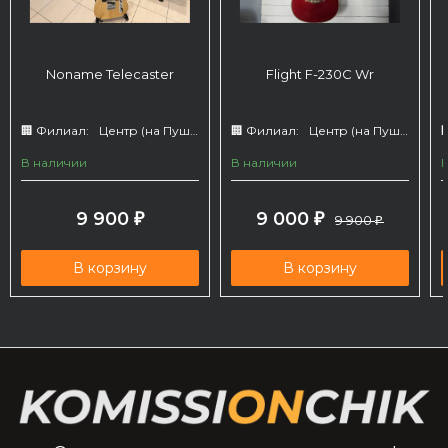
Noname Telecaster
Flight F-230C Wr
🏢 Филиал:
Центр (на Пушкина 66)
🏢 Филиал:
Центр (на Пушкина 66)

В наличии
В наличии
9 900
9 000
₽
₽
9 900
₽
В корзину
В корзину