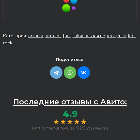
Категории:
гитары
,
каталог
,
[hot] - финальная переоценка
,
let's
rock
Поделиться:
Последние отзывы с Авито:
4.9
★★★★★
На основании 910 оценок