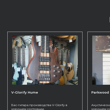
V-Glorify Hume
Parkwood
Бас-гитара производства V-Glorify в
Акустическ
хорошем состоянии.
хорошем сос