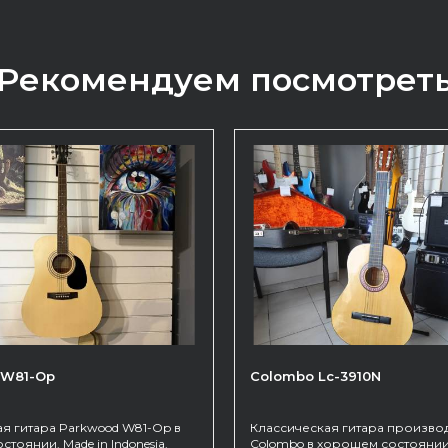
Рекомендуем посмотрет
 W81-Op
Colombo Lc-3910N
ая гитара Parkwood W81-Op в
Классическая гитара произво
тоянии. Made in Indonesia.
Colombo в хорошем состоянии