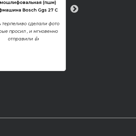
мошлифовальная (пшм)
машина Bosch Ggs 27 C
Все хорошо! Гитара техни
хорошем состоянии. Взя
 терпеливо сделали фото
проект, покупкой дово
рые просил , и мгновенно
отправили 👍