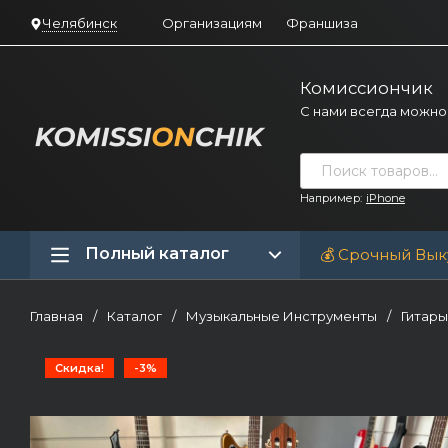
Челябинск
Организациям
Франшиза
Комиссиончик
С нами всегда можно
Например:
iPhone
Полный каталог
💰 Срочный Вык
Главная
/
Каталог
/
Музыкальные Инструменты
/
Гитары
Скидка!
-3%