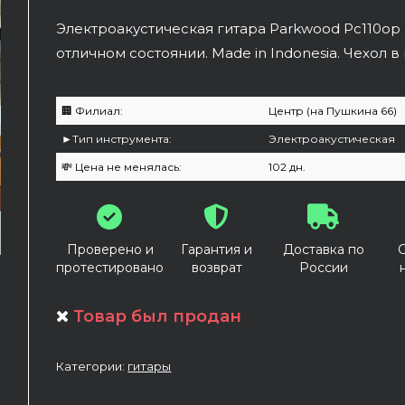
Электроакустическая гитара Parkwood Pc110op
отличном состоянии. Made in Indonesia. Чехол в
🏢 Филиал:
Центр (на Пушкина 66)
►Тип инструмента:
Электроакустическая
💸 Цена не менялась:
102 дн.
Проверено и
Гарантия и
Доставка по
протестировано
возврат
России
Товар был продан
Категории:
гитары