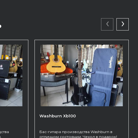
‹
›
ь
Washburn Xb100
дства
Бас-гитара производства Washburn в
.
отличном состоянии. Чехол в подарок!