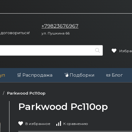
+79823676967
 договориться!
ул. Пушкина 66
Избра
уп
🛒 Распродажа
💣 Подборки
📜 Блог
/
Parkwood Pc110op
Parkwood Pc110op
В избранное
К сравнению