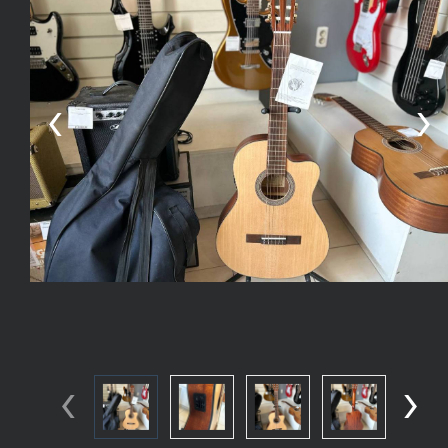
‹
›
‹
›