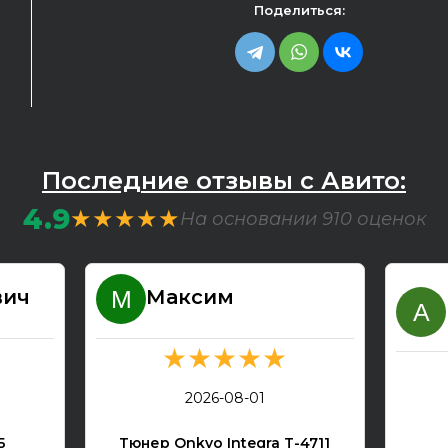
Поделиться:
Последние отзывы с Авито:
4.9
★★★★★
На основании 910 оценок
вич
Максим
★★★★★
2026-08-01
Б
Тюнер Onkyo Integra T-4711