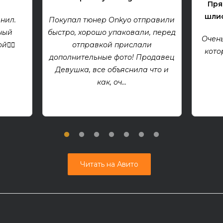
Пря
шлиф
нил.
Покупал тюнер Onkyo отправили
ный
быстро, хорошо упаковали, перед
Очень
👍🏻
отправкой прислали
кото
дополнительные фото! Продавец
Девушка, все объяснила что и
как, оч...
Читать на Авито