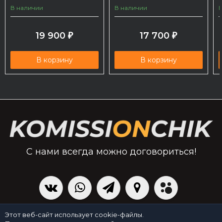
В наличии
В наличии
19 900
17 700
₽
₽
В корзину
В корзину
С нами всегда можно договориться!
|
Политика персональных данных
Создано командой x³.run
Этот веб-сайт использует cookie-файлы.