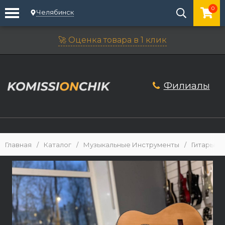
0
Челябинск
🚀 Оценка товара в 1 клик
Филиалы
Главная
/
Каталог
/
Музыкальные Инструменты
/
Гитары
/