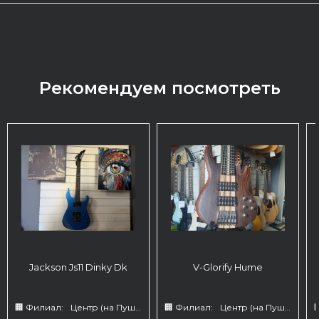
Рекомендуем посмотреть
Jackson Js11 Dinky Dk
V-Glorify Hume
🏢 Филиал:
Центр (на Пушкина 66)
🏢 Филиал:
Центр (на Пушкина 66)
