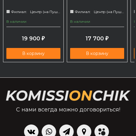
🏢 Филиал:
Центр (на Пушкина 66)
🏢 Филиал:
Центр (на Пушкина 66)

В наличии
В наличии
19 900
17 700
₽
₽
В корзину
В корзину
С нами всегда можно договориться!