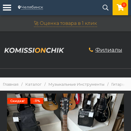
0
Челябинск
🚀 Оценка товара в 1 клик
Филиалы
Главная
/
Каталог
/
Музыкальные Инструменты
/
Гитары
/
Скидка!
-11%