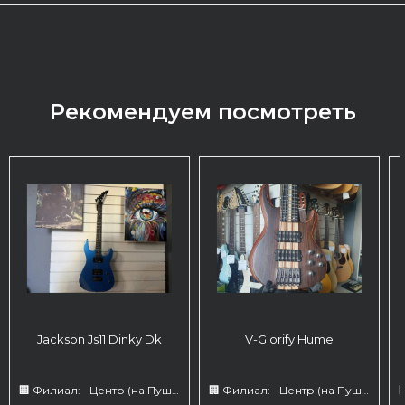
Рекомендуем посмотреть
Jackson Js11 Dinky Dk
V-Glorify Hume
🏢 Филиал:
Центр (на Пушкина 66)
🏢 Филиал:
Центр (на Пушкина 66)
