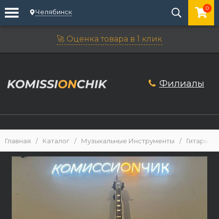
0
Челябинск
🚀 Оценка товара в 1 клик
Филиалы
Главная
/
Каталог
/
Музыкальные Инструменты
/
Гитары
/