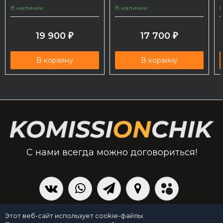
В наличии
В наличии
19 900
17 700
₽
₽
В корзину
В корзину
С нами всегда можно договориться!
|
Политика персональных данных
Создано командой x³.run
Этот веб-сайт использует cookie-файлы.