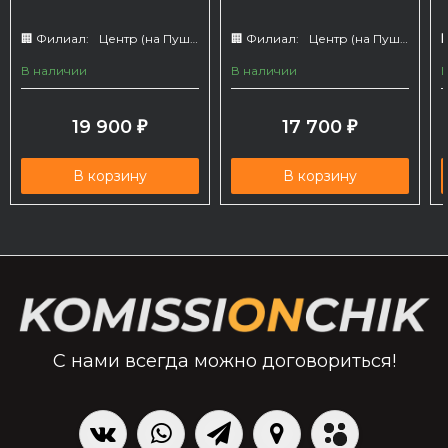
🏢 Филиал:
Центр (на Пушкина 66)
🏢 Филиал:
Центр (на Пушкина 66)

В наличии
В наличии
19 900
17 700
₽
₽
В корзину
В корзину
С нами всегда можно договориться!