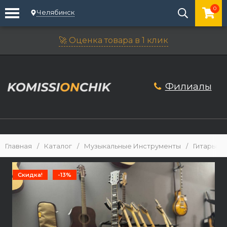
0
Челябинск
🚀 Оценка товара в 1 клик
Филиалы
Главная
/
Каталог
/
Музыкальные Инструменты
/
Гитары
/
Скидка!
-13%