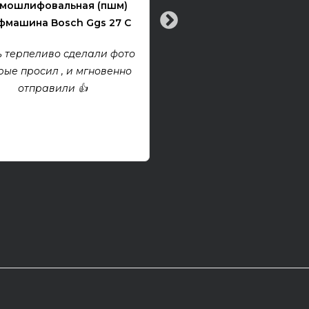
мошлифовальная (пшм)
машина Bosch Ggs 27 C
Все хорошо! Гитара техни
хорошем состоянии. Взя
 терпеливо сделали фото
проект, покупкой дово
рые просил , и мгновенно
отправили 👍