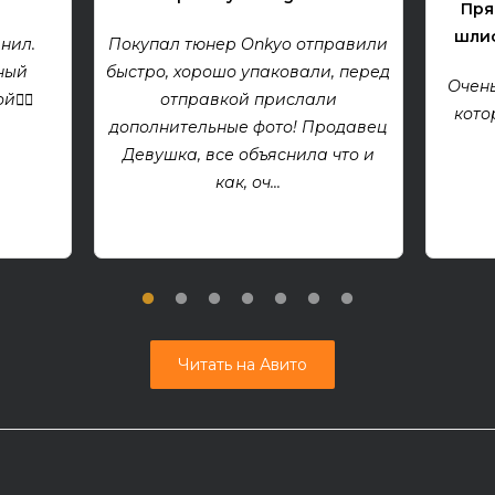
Пря
шлиф
нил.
Покупал тюнер Onkyo отправили
ный
быстро, хорошо упаковали, перед
Очень
👍🏻
отправкой прислали
кото
дополнительные фото! Продавец
Девушка, все объяснила что и
как, оч...
Читать на Авито