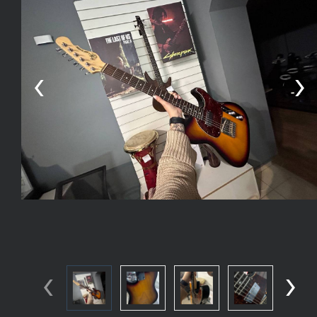
‹
›
‹
›