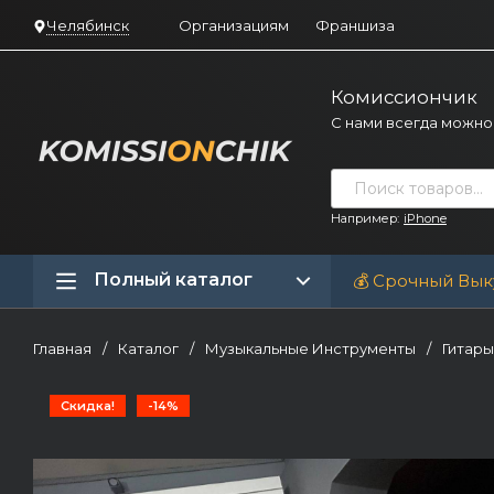
Челябинск
Организациям
Франшиза
Комиссиончик
С нами всегда можно
Например:
iPhone
Полный каталог
💰 Срочный Вык
Главная
/
Каталог
/
Музыкальные Инструменты
/
Гитары
Скидка!
-14%