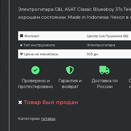
Электрогитара G&L ASAT Classic Bluesboy 3Ts Tel
хорошем состоянии. Made in Indonesia. Чехол в
🏢 Филиал:
Центр (на Пушкина 66)
►Тип инструмента:
Электрогитара
💸 Цена не менялась:
103 дн.
Проверено и
Гарантия и
Доставка по
протестировано
возврат
России
Товар был продан
Категории:
гитары