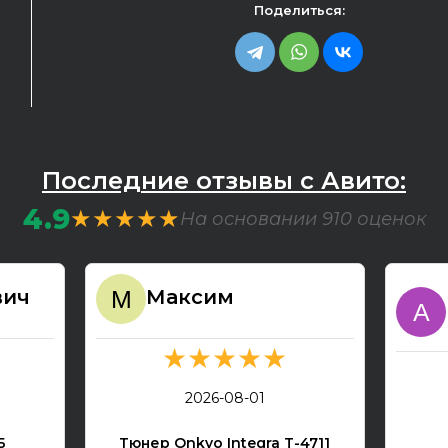
Поделиться:
Последние отзывы с Авито:
4.9
★★★★★
На основании 910 оценок
вич
Максим
★★★★★
2026-08-01
Б
Тюнер Onkyo Integra T-4711