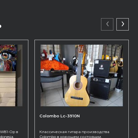
‹
›
ь
Colombo Lc-3910N
 W81-Op в
Классическая гитара производства
onesia.
Colombo в хорошем состоянии.