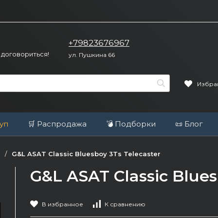
+79823676967
 договориться!
ул. Пушкина 66
Избра
уп
🛒 Распродажа
💣 Подборки
📜 Блог
/
G&L ASAT Classic Bluesboy 3Ts Telecaster
G&L ASAT Classic Blues
В избранное
К сравнению