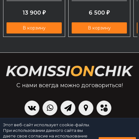
13 900
6 500
₽
₽
В корзину
В корзину
С нами всегда можно договориться!
|
Политика персональных данных
Создано командой x³.run
Этот веб-сайт использует cookie-файлы.
При использовании данного сайта вы
даете свое согласие на использование