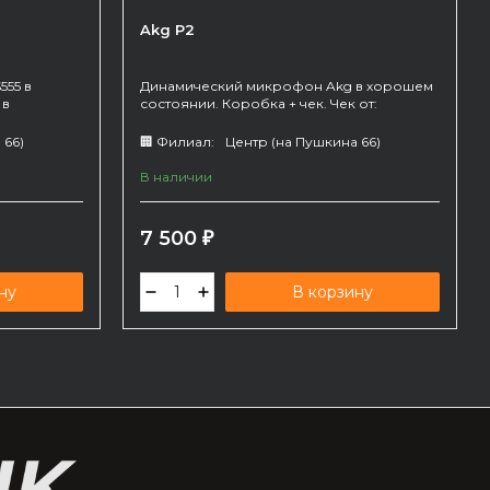
Akg P2
555 в
Динамический микрофон Akg в хорошем
 в
состоянии. Коробка + чек. Чек от:
27.08.2024
 66)
🏢 Филиал:
Центр (на Пушкина 66)
В наличии
7 500
₽
ну
В корзину