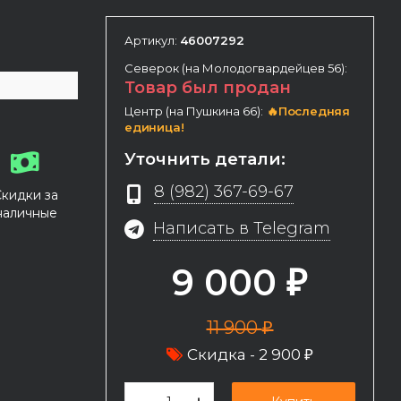
Артикул:
46007292
Северок (на Молодогвардейцев 56):
Товар был продан
Центр (на Пушкина 66):
🔥Последняя
единица!
Уточнить детали:
8 (982) 367-69-67
Скидки за
наличные
Написать в Telegram
9 000
₽
11 900
₽
Скидка -
2 900
₽