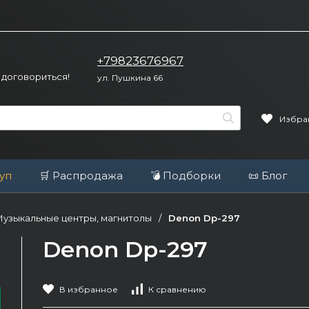
+79823676967
 договориться!
ул. Пушкина 66
Избра
уп
🛒 Распродажа
💣 Подборки
📜 Блог
узыкальные центры, магнитолы
/
Denon Dp-297
Denon Dp-297
В избранное
К сравнению