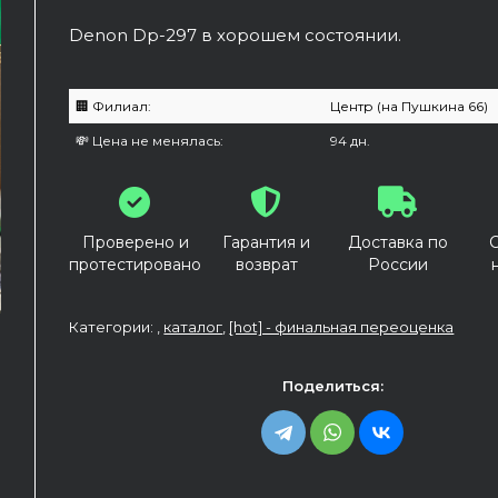
Denon Dp-297 в хорошем состоянии.
🏢 Филиал:
Центр (на Пушкина 66)
💸 Цена не менялась:
94 дн.
Проверено и
Гарантия и
Доставка по
протестировано
возврат
России
Категории: ,
каталог
,
[hot] - финальная переоценка
Поделиться: