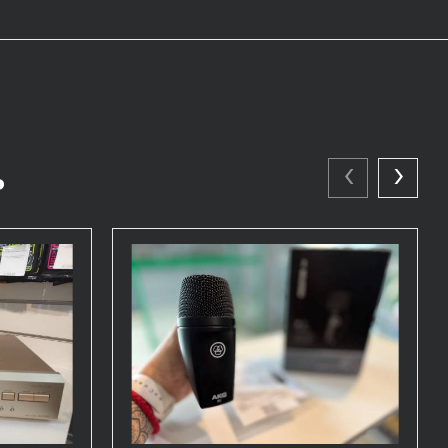
‹
›
ь