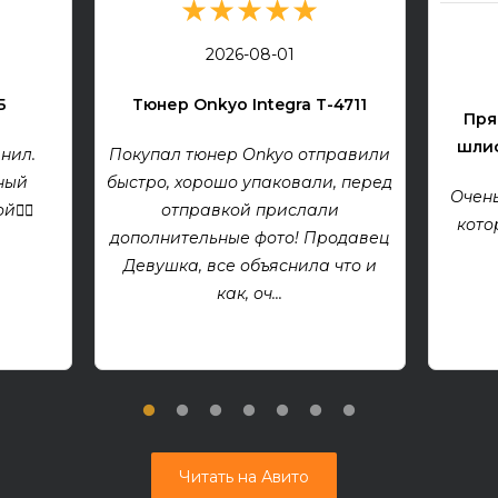
★★★★★
2026-08-01
Б
Тюнер Onkyo Integra T-4711
Пря
шлиф
нил.
Покупал тюнер Onkyo отправили
ный
быстро, хорошо упаковали, перед
Очень
👍🏻
отправкой прислали
кото
дополнительные фото! Продавец
Девушка, все объяснила что и
как, оч...
Читать на Авито