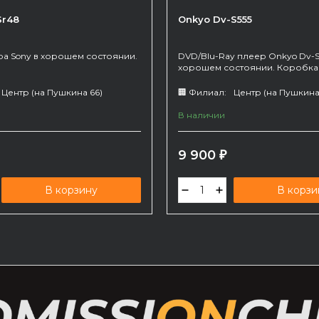
Sr48
Onkyo Dv-S555
а Sony в хорошем состоянии.
DVD/Blu-Ray плеер Onkyo Dv-S
хорошем состоянии. Коробка
комплекте.
Центр (на Пушкина 66)
🏢 Филиал:
Центр (на Пушкина
В наличии
9 900
₽
В корзину
В корзи