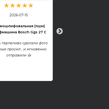
★★★★★
★★★★★
2026-07-13
2026-07-15
Электрогитара Tokai Ex
мошлифовальная (пшм)
машина Bosch Ggs 27 C
Все хорошо! Гитара техни
хорошем состоянии. Взя
 терпеливо сделали фото
проект, покупкой дово
рые просил , и мгновенно
отправили 👍