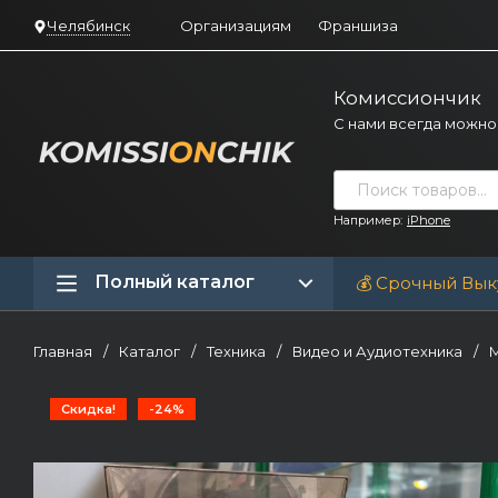
Челябинск
Организациям
Франшиза
Комиссиончик
С нами всегда можно
Например:
iPhone
Полный каталог
💰 Срочный Вык
Главная
/
Каталог
/
Техника
/
Видео и Аудиотехника
/
М
Скидка!
-24%