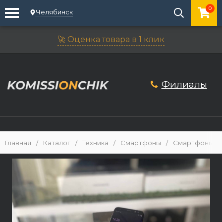
0
Челябинск
🚀 Оценка товара в 1 клик
Филиалы
Главная
/
Каталог
/
Техника
/
Смартфоны
/
Смартфоны An