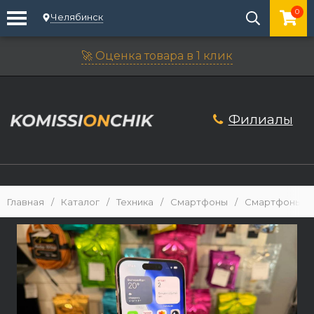
0
Челябинск
🚀 Оценка товара в 1 клик
Филиалы
Главная
/
Каталог
/
Техника
/
Смартфоны
/
Смартфоны iP