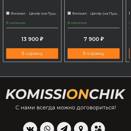
🏢 Филиал:
Центр (на Пушкина 66)
🏢 Филиал:
Центр (на Пушкина 66)

В наличии
В наличии
13 900
7 900
₽
₽
В корзину
В корзину
С нами всегда можно договориться!