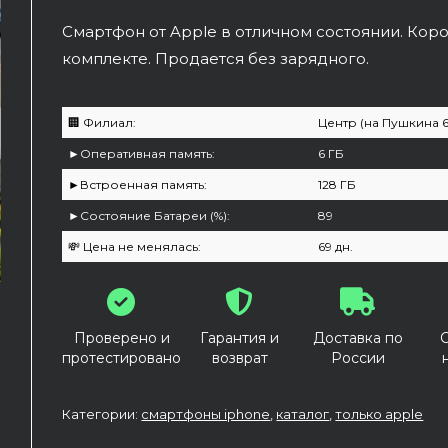
Смартфон от Apple в отличном состоянии. Коро
комплекте. Продается без зарядного.
🏢 Филиал:
Центр (на Пушкина 6
►Оперативная память:
6 ГБ
►Встроенная память:
128 ГБ
►Cостояние Батареи (%):
89
💸 Цена не менялась:
69 дн.
Проверено и
Гарантия и
Доставка по
протестировано
возврат
России
Категории:
смартфоны iphone
,
каталог
,
только apple