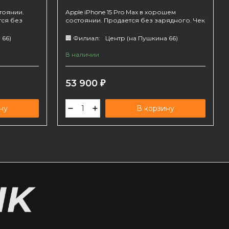
тоянии.
Apple iPhone 15 Pro Max в хорошем
тся без
состоянии. Продается без зарядного. Чек
от: 07.03.2024
 66)
🏢 Филиал:
Центр (на Пушкина 66)
В наличии
53 900
₽
ну
В корзину