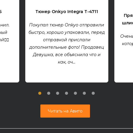
Б
Тюнер Onkyo Integra T-4711
Пря
шлиф
нил.
Покупал тюнер Onkyo отправили
ный
быстро, хорошо упаковали, перед
Очень
👍🏻
отправкой прислали
кото
дополнительные фото! Продавец
Девушка, все объяснила что и
как, оч...
Читать на Авито