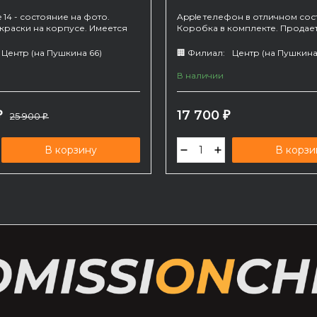
e 14 - состояние на фото.
Apple телефон в отличном сос
краски на корпусе. Имеется
Коробка в комплекте. Продае
их царапин на экране.
зарядного.
без зарядного.
Центр (на Пушкина 66)
🏢 Филиал:
Центр (на Пушкина
В наличии
17 700
₽
25 900
₽
₽
В корзину
В корзи