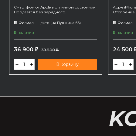
Смартфон от Apple в отличном состоянии.
Apple iPhon
Продается без зарядного.
Отслоение 
много мелк
Продается 
🏢 Филиал:
Центр (на Пушкина 66)
🏢 Филиал:
В наличии
В наличии
36 900
24 500
₽
39 900
₽
В корзину