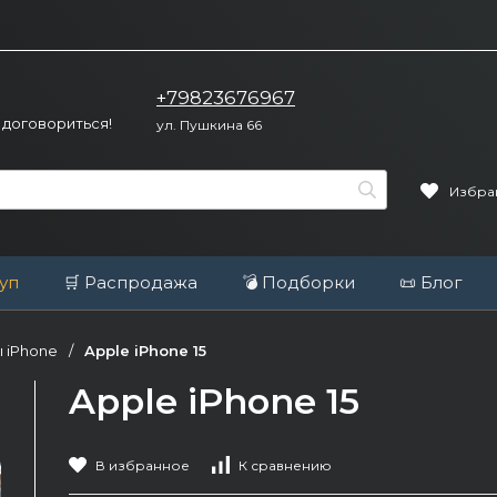
+79823676967
 договориться!
ул. Пушкина 66
Избра
уп
🛒 Распродажа
💣 Подборки
📜 Блог
 iPhone
/
Apple iPhone 15
Apple iPhone 15
В избранное
К сравнению