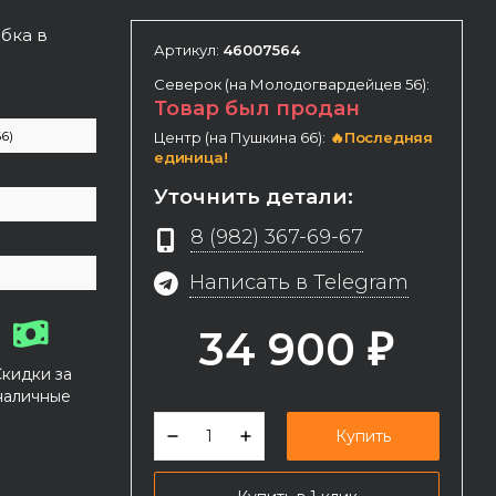
бка в
Артикул:
46007564
Северок (на Молодогвардейцев 56):
Товар был продан
6)
Центр (на Пушкина 66):
🔥Последняя
единица!
Уточнить детали:
8 (982) 367-69-67
Написать в Telegram
34 900
₽
Скидки за
наличные
Купить