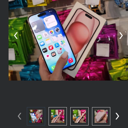
‹
›
‹
›