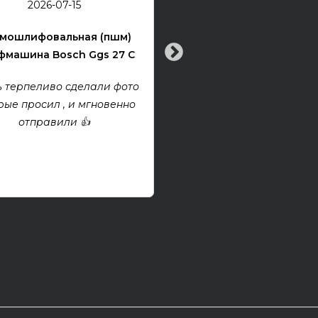
2026-07-15
Электрогитара Tokai Ex
мошлифовальная (пшм)
машина Bosch Ggs 27 C
Все хорошо! Гитара техни
хорошем состоянии. Взя
 терпеливо сделали фото
проект, покупкой дово
рые просил , и мгновенно
отправили 👍