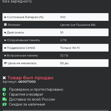
без зарядного.
►Cостояние Батареи (%):
100
🏢 Филиал:
Центр (на Пушкина 66)
►Диагональ:
10
►Оперативная память:
2 ГБ
►Поддержка Сетей:
Только Wi-Fi
►Встроенная память:
32 ГБ
💸 Цена не менялась:
50 дн.
Товар был продан
Артикул:
46007000
Проверено и протестировано
Гарантия и возврат
Доставка по всей России
Скидки за наличные