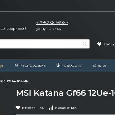
+79823676967
 договориться!
ул. Пушкина 66
Избра
уп
🛒 Распродажа
💣 Подборки
📜 Блог
f66 12Ue-1084Ru
MSI Katana Gf66 12Ue-
В избранное
К сравнению