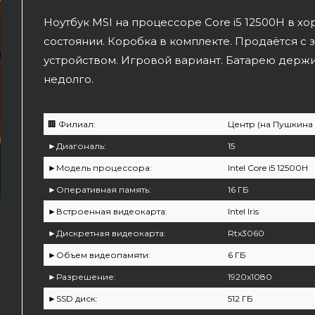
Ноутбук MSI на процессоре Core i5 12500H в х
состоянии. Коробка в комплекте. Продаётся с
устройством. Игровой вариант. Батарею держи
недолго.
🏢 Филиал:
Центр (на Пушкина 
►Диагональ:
15
►Модель процессора:
Intel Core i5 12500H
►Оперативная память:
16 ГБ
►Встроенная видеокарта:
Intel Iris
►Дискретная видеокарта:
Rtx3060
►Объем видеопамяти:
6 ГБ
►Разрешение:
1920x1080
►SSD диск:
512 ГБ