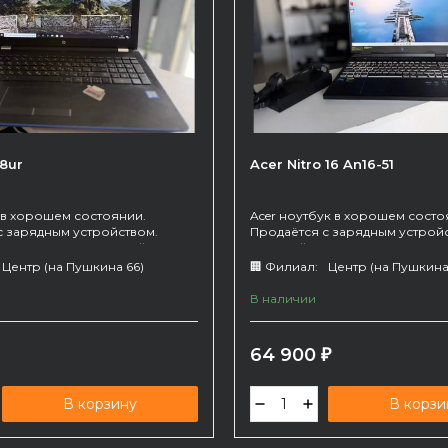
58ur
Acer Nitro 16 An16-51
 в хорошем состоянии.
Acer ноутбук в хорошем состо
с зарядным устройством.
Продаётся с зарядным устрой
ипа, прекрасно подойдет для
Игровой вариант. Батарею дер
ы. Работает от сети (батарею
недолго.
Центр (на Пушкина 66)
🏢 Филиал:
Центр (на Пушкина
В наличии
64 900
₽
В корзину
В корзи