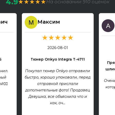
4.9
★★★★★
На основании 910 оценок
вич
Максим
★★★★★
2026-08-01
Б
Тюнер Onkyo Integra T-4711
Пря
шлиф
нил.
Покупал тюнер Onkyo отправили
ный
быстро, хорошо упаковали, перед
Очень
👍🏻
отправкой прислали
кото
дополнительные фото! Продавец
Девушка, все объяснила что и
как, оч...