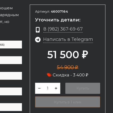
орошем
Артикул:
46007164
 зарядным
Уточнить детали:
т, но
8 (982) 367-69-67
Написать в Telegram
66)
51 500
₽
54 900
₽
Скидка -
3 400
₽
Купить
Купить в 1 клик