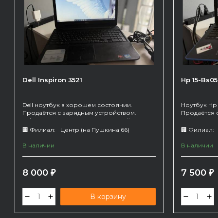
Dell Inspiron 3521
Hp 15-Bs0
Dell ноутбук в хорошем состоянии.
Ноутбук Hp
Продаётся с зарядным устройством.
Продаётся 
Офисного типа, прекрасно подойдет для
Офисного т
работы/учебы. Батарею держит.
работы/учеб
🏢 Филиал:
Центр (на Пушкина 66)
🏢 Филиал:
не держит).
В наличии
В наличии
8 000
7 500
₽
₽
В корзину