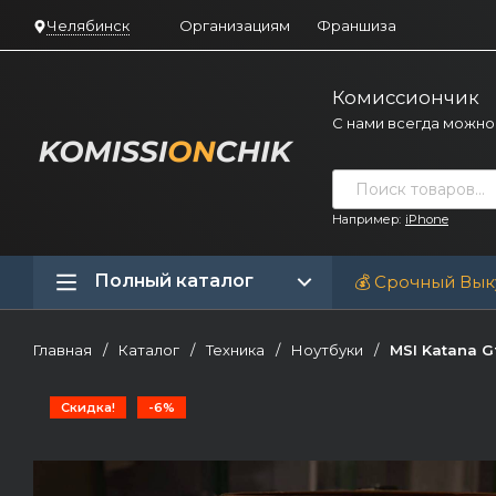
Челябинск
Организациям
Франшиза
Комиссиончик
С нами всегда можно
Например:
iPhone
Полный каталог
💰 Срочный Вык
Главная
/
Каталог
/
Техника
/
Ноутбуки
/
MSI Katana G
Скидка!
-6%