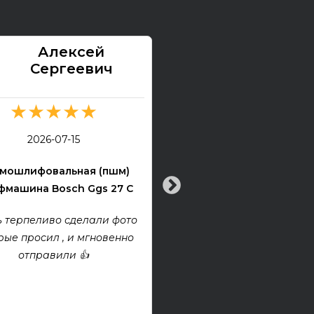
Алексей
Павел
Сергеевич
★★★★★
★★★★★
2026-07-13
2026-07-15
Электрогитара Tokai Ex
мошлифовальная (пшм)
машина Bosch Ggs 27 C
Все хорошо! Гитара техни
хорошем состоянии. Взя
 терпеливо сделали фото
проект, покупкой дово
рые просил , и мгновенно
отправили 👍