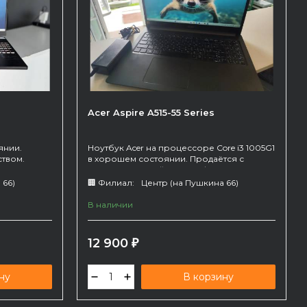
Acer Aspire A515-55 Series
янии.
Ноутбук Acer на процессоре Core i3 1005G1
ством.
в хорошем состоянии. Продаётся с
жит, но
зарядным устройством. Офисного типа,
прекрасно подойдет для работы/учебы.
 66)
🏢 Филиал:
Центр (на Пушкина 66)
Батарею держит.
В наличии
12 900
₽
ну
В корзину