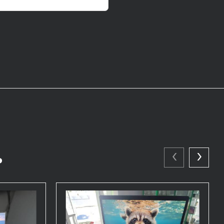
‹
›
ь