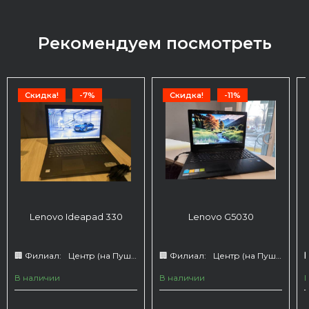
Рекомендуем посмотреть
Скидка!
-7%
Скидка!
-11%
Lenovo Ideapad 330
Lenovo G5030
🏢 Филиал:
Центр (на Пушкина 66)
🏢 Филиал:
Центр (на Пушкина 66)

В наличии
В наличии