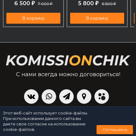
6 500
5 800
₽
7 000
₽
6 500
₽
₽
В корзину
В корзину
С нами всегда можно договориться!
|
Политика персональных данных
Создано командой x³.run
Этот веб-сайт использует cookie-файлы.
При использовании данного сайта вы
даете свое согласие на использование
0
cookie-файлов.
Соглашаюсь