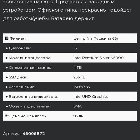
- состояние на фото. Продаётся с зарядным
устройством. Офисного типа, прекрасно подойдет
для работы/учебы. Батарею держит.
🏢 Филиал:
Центр (на Пушкина 66)
►Диагональ:
15
►Модель процессора:
Intel Pentium Silvеr N5000
►Оперативная память:
4 ГБ
►SSD диск:
256 ГБ
►Разрешение:
1366x768
►Встроенная видеокарта:
Intel UHD Graphics
►Объем видеопамяти:
SMA
💸 Цена не менялась:
58 дн.
Артикул:
46006872