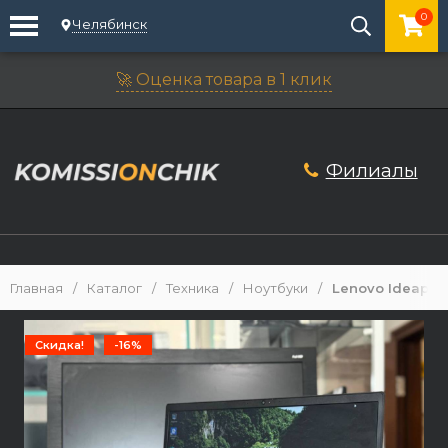
0
Челябинск
🚀 Оценка товара в 1 клик
Филиалы
Главная
/
Каталог
/
Техника
/
Ноутбуки
/
Lenovo Ideapad
Скидка!
-16%