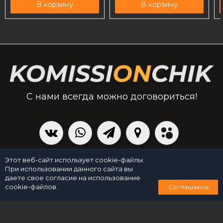
В корзину
В корзину
С нами всегда можно договориться!
|
Политика персональных данных
Создано командой x³.run
Этот веб-сайт использует cookie-файлы.
При использовании данного сайта вы
даете свое согласие на использование
0
cookie-файлов.
Соглашаюсь