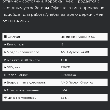
отличном состоянии. Коробка + чек. Продаётся с
зарядным устройством. Офисного типа, прекрасно
подойдет для работы/учебы. Батарею держит. Чек
от: 08.04.2026
🏢 Филиал:
Центр (на Пушкина 66)
►Диагональ:
15
►Модель процессора:
AMD Ryzen 5 7430U
►Оперативная память:
8 ГБ
►SSD диск:
256 ГБ
►Разрешение:
1920x1080
►Встроенная видеокарта:
AMD Radeon Graphics
►Объем видеопамяти:
SMA
💸 Цена не менялась:
62 дн.