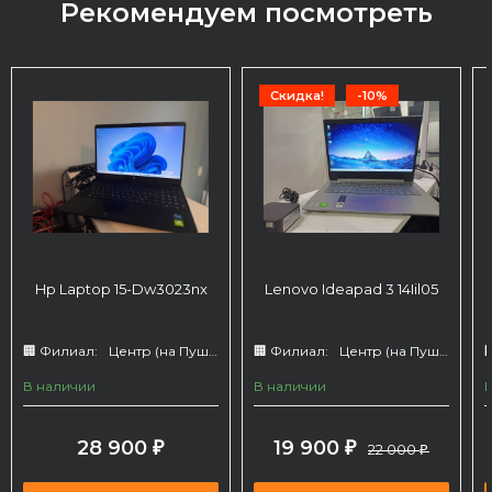
Рекомендуем посмотреть
Скидка!
-10%
Hp Laptop 15-Dw3023nx
Lenovo Ideapad 3 14Iil05
🏢 Филиал:
Центр (на Пушкина 66)
🏢 Филиал:
Центр (на Пушкина 66)

В наличии
В наличии
28 900
19 900
₽
₽
22 000
₽