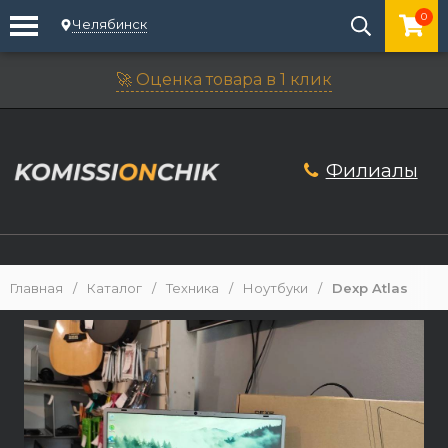
0
Челябинск
🚀 Оценка товара в 1 клик
Филиалы
Главная
/
Каталог
/
Техника
/
Ноутбуки
/
Dexp Atlas