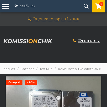
0
Челябинск
🚀 Оценка товара в 1 клик
Филиалы
Главная
/
Каталог
/
Техника
/
Компьютерные системы и М
Скидка!
-20%