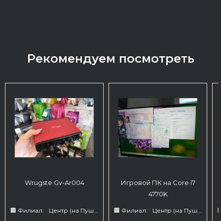
Рекомендуем посмотреть
Wrugste Gv-Ar004
Игровой ПК на Core i7
4770K
🏢 Филиал:
Центр (на Пушкина 66)
🏢 Филиал:
Центр (на Пушкина 66)
