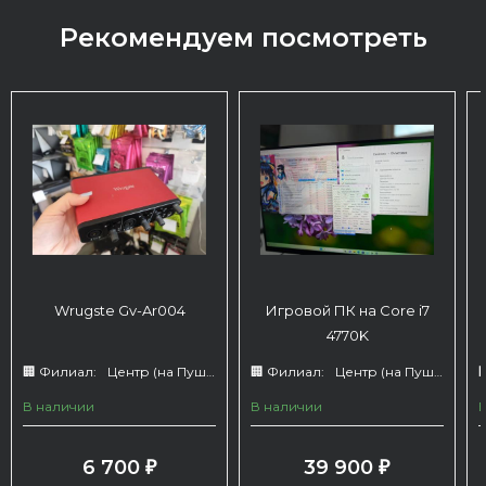
Рекомендуем посмотреть
Wrugste Gv-Ar004
Игровой ПК на Core i7
4770K
🏢 Филиал:
Центр (на Пушкина 66)
🏢 Филиал:
Центр (на Пушкина 66)

В наличии
В наличии
6 700
39 900
₽
₽