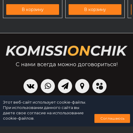
В корзину
В корзину
С нами всегда можно договориться!
|
Политика персональных данных
Создано командой x³.run
Этот веб-сайт использует cookie-файлы.
При использовании данного сайта вы
даете свое согласие на использование
0
cookie-файлов.
Соглашаюсь