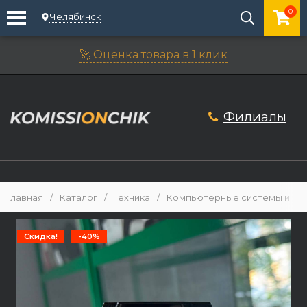
0
Челябинск
🚀 Оценка товара в 1 клик
Филиалы
Главная
/
Каталог
/
Техника
/
Компьютерные системы и М
Скидка!
-40%