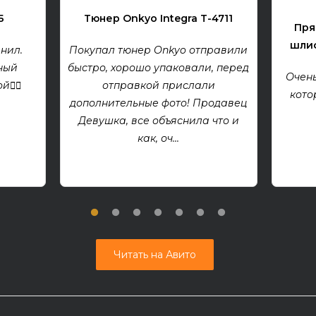
Б
Тюнер Onkyo Integra T-4711
Пря
шлиф
нил.
Покупал тюнер Onkyo отправили
ный
быстро, хорошо упаковали, перед
Очень
👍🏻
отправкой прислали
кото
дополнительные фото! Продавец
Девушка, все объяснила что и
как, оч...
Читать на Авито