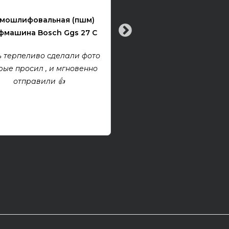
Электрогитара Tokai Ex
мошлифовальная (пшм)
машина Bosch Ggs 27 C
Все хорошо! Гитара техни
хорошем состоянии. Взя
 терпеливо сделали фото
проект, покупкой дово
рые просил , и мгновенно
отправили 👍