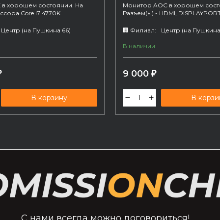
 в хорошем состоянии. На
Монитор AOC в хорошем сост
сора Core i7 4770K
Разъем(ы) - HDMI, DISPLAYPOR
Центр (на Пушкина 66)
🏢 Филиал:
Центр (на Пушкина
В наличии
9 000
₽
₽
В корзину
В корзи
С нами всегда можно договориться!