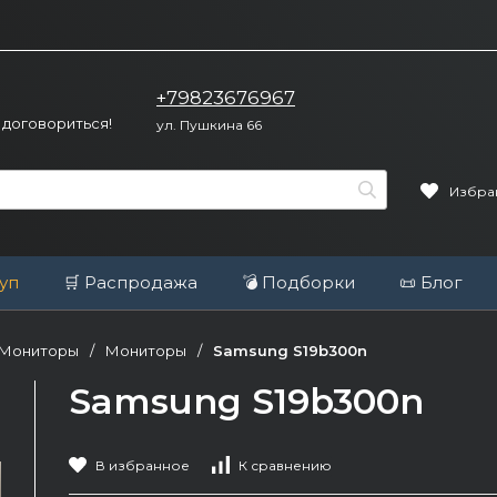
+79823676967
 договориться!
ул. Пушкина 66
Избра
уп
🛒 Распродажа
💣 Подборки
📜 Блог
 Мониторы
/
Мониторы
/
Samsung S19b300n
Samsung S19b300n
В избранное
К сравнению