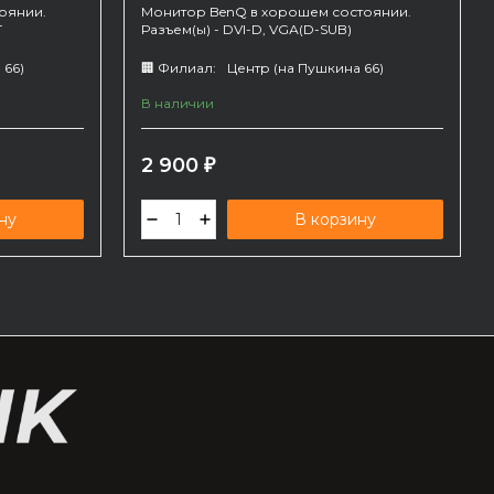
оянии.
Монитор BenQ в хорошем состоянии.
T
Разъем(ы) - DVI-D, VGА(D-SUB)
 66)
🏢 Филиал:
Центр (на Пушкина 66)
В наличии
2 900
₽
ну
В корзину