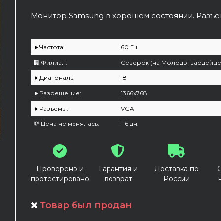
Монитор Samsung в хорошем состоянии. Разъем
►Частота:
60 Гц
🏢 Филиал:
Северок (на Молодогвардейцев
►Диагональ:
18
►Разрешение:
1366x768
►Разъемы:
VGA
💸 Цена не менялась:
116 дн.
Проверено и
Гарантия и
Доставка по
протестировано
возврат
России
Товар был продан