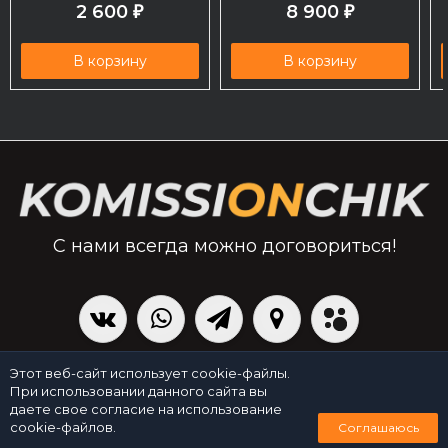
2 600
8 900
₽
₽
В корзину
В корзину
С нами всегда можно договориться!
|
Политика персональных данных
Создано командой x³.run
Этот веб-сайт использует cookie-файлы.
При использовании данного сайта вы
даете свое согласие на использование
0
cookie-файлов.
Соглашаюсь