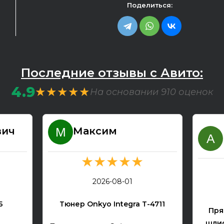
Поделиться:
Последние отзывы с Авито:
4.9
★★★★★
На основании 910 оценок
вич
Максим
★★★★★
2026-08-01
Б
Тюнер Onkyo Integra T-4711
Пря
шлиф