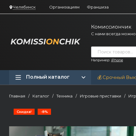
Челябинск
Организациям
Франшиза
Комиссиончик
С нами всегда можно
Например:
iPhone
Полный каталог
💰 Срочный Вык
Главная
/
Каталог
/
Техника
/
Игровые приставки
/
Игр
Скидка!
-8%