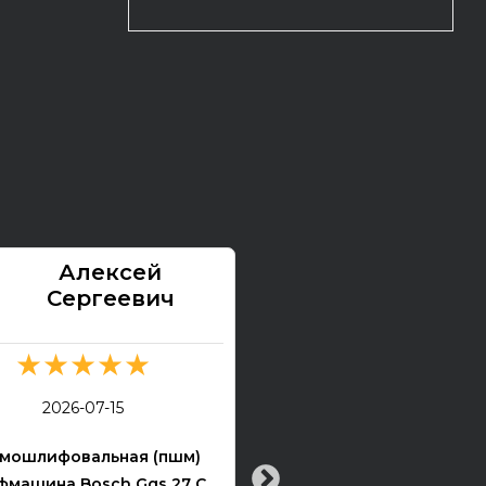
Алексей
Павел
Сергеевич
★★★★★
★★★★★
2026-07-13
2026-07-15
Электрогитара Tokai Ex
мошлифовальная (пшм)
машина Bosch Ggs 27 C