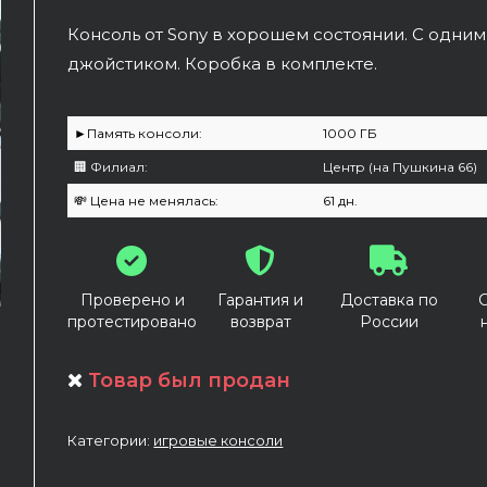
Консоль от Sony в хорошем состоянии. С одним
джойстиком. Коробка в комплекте.
►Память консоли:
1000 ГБ
🏢 Филиал:
Центр (на Пушкина 66)
💸 Цена не менялась:
61 дн.
Проверено и
Гарантия и
Доставка по
протестировано
возврат
России
Товар был продан
Категории:
игровые консоли