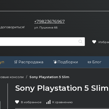
+79823676967
 договориться!
ул. Пушкина 66
Избра
уп
🛒 Распродажа
💣 Подборки
📜 Блог
овые консоли
/
Sony Playstation 5 Slim
Sony Playstation 5 Slim
В избранное
К сравнению