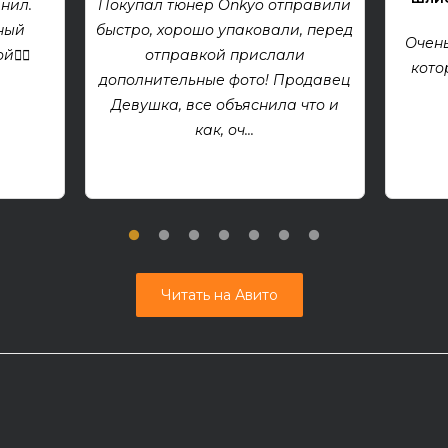
нил.
Покупал тюнер Onkyo отправили
ный
быстро, хорошо упаковали, перед
Очень
👍🏻
отправкой прислали
кото
дополнительные фото! Продавец
Девушка, все объяснила что и
как, оч...
Читать на Авито