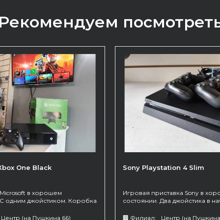
Рекомендуем посмотрет
Xbox One Black
Sony Playstation 4 Slim
Microsoft в хорошем
Игровая приставка Sony в хо
 С одним джойстиком. Коробка
состоянии. Два джойстика в н
.
Центр (на Пушкина 66)
🏢 Филиал:
Центр (на Пушкина