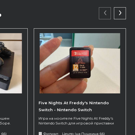
‹
›
ь
Five Nights At Freddy's Nintendo
Switch - Nintendo Switch
рошем
Игра на носителе Five Nights At Freddy's
аборе.
Nintendo Switch для игровой приставки
Nintendo Switch
 66)
🏢 Филиал:
Центр (на Пушкина 66)