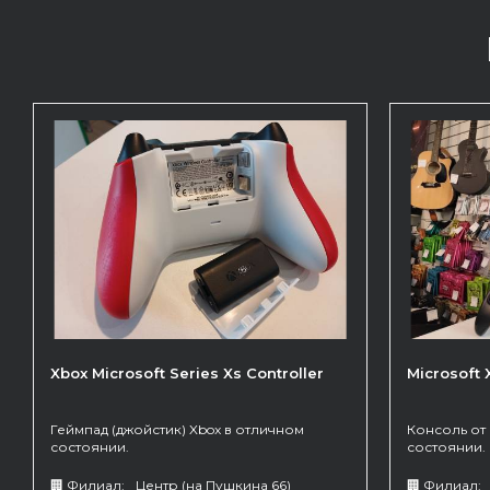
Xbox Microsoft Series Xs Controller
Microsoft 
Геймпад (джойстик) Xbox в отличном
Консоль от 
состоянии.
состоянии.
в комплекте
🏢 Филиал:
Центр (на Пушкина 66)
🏢 Филиал: