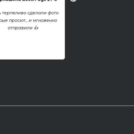
Все хорошо! Гитара техни
хорошем состоянии. Взя
 терпеливо сделали фото
проект, покупкой дово
рые просил , и мгновенно
отправили 👍