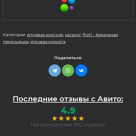
Категории:
игровые консоли
,
каталог
,
[hot] - финальная
переоценка
,
игровая комната
Поделиться:
Последние отзывы с Авито:
4.9
★★★★★
На основании 910 оценок