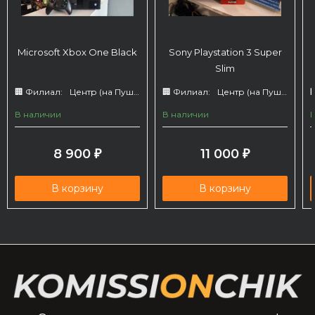
Microsoft Xbox One Black
Sony Playstation 3 Super
Slim
🏢 Филиал:
Центр (на Пушкина 66)
🏢 Филиал:
Центр (на Пушкина 66)

В наличии
В наличии
8 900
11 000
₽
₽
В корзину
В корзину