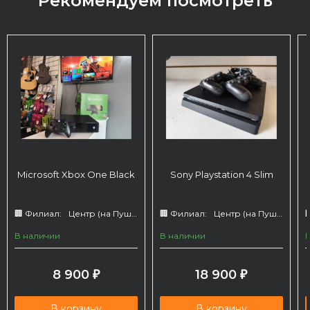
Рекомендуем посмотреть
Microsoft Xbox One Black
Sony Playstation 4 Slim
🏢 Филиал:
Центр (на Пушкина 66)
🏢 Филиал:
Центр (на Пушкина 66)

В наличии
В наличии
8 900
18 900
₽
₽
В корзину
В корзину